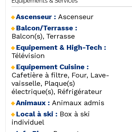
Équipements & Services
SÉJOURS & BONS
HÉBERG
LES
PLANS
CAR
LOCALISATION
Ascenseur
:
Ascenseur
Balcon/Terrasse
:
BONS PLANS
Balcon(s)
Terrasse
ACTIVITÉS
CONTACT / DEVIS
Equipement & High-Tech
:
REMONT
FO
Télévision
FAQ
LES OR
INSPIREZ-VOUS !
Equipement Cuisine
:
Cafetière à filtre
Four
Lave-
vaisselle
Plaque(s)
électrique(s)
Réfrigérateur
Animaux
:
Animaux admis
LES ORR
Local à ski
:
Box à ski
individuel