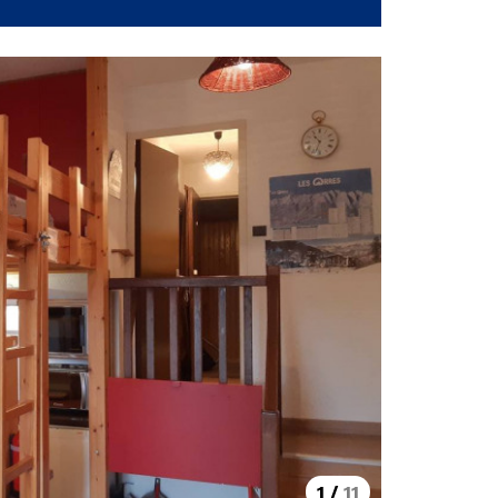
1
/
11