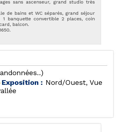
ages sans ascenseur, grand studio très
lle de bains et WC séparés, grand séjour
1 banquette convertible 2 places, coin
card, balcon.
1650.
TES NOS LOCATIONS
LES ORRES 1550
randonnées..)
Exposition :
Nord/Ouest
Vue
vallée
ÉBERGEMENTS AVEC
LES ORRES 1650
PISCINE