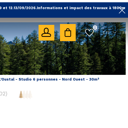
9 et 12.13/09/2026.Informations et impact des travaux à 1800m
0
ÉTÉ
FR
L'Oustal - Studio 6 personnes - Nord Ouest - 30m²
02
)