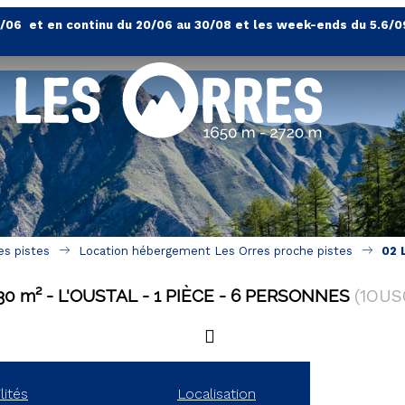
4/06 et en continu du 20/06 au 30/08 et les week-ends du 5.6/0
es pistes
Location hébergement Les Orres proche pistes
02 
30
m²
L'OUSTAL
1 PIÈCE
6 PERSONNES
(
1OUS
lités
Localisation