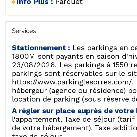
Info Plus
:
Parquet
VISU
Services
Stationnement
:
Les parkings en c
1800M sont payants en saison d'hiv
23/08/2026. Les parkings à 1550 re
parkings sont réservables sur le si
https://www.parkinglesorres.com/
hébergeur (agence ou résidence) p
location de parking (sous réserve de
A régler sur place auprès de votr
l'appartement
Taxe de séjour (tari
de votre hébergement)
Taxe additi
taxe de séjour