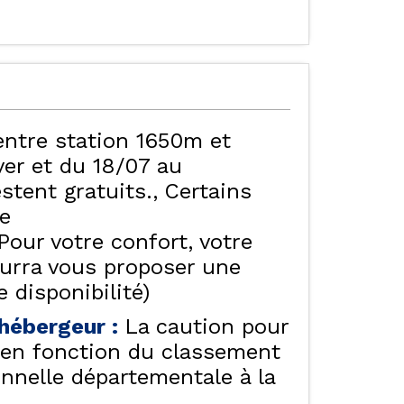
ALISER LE PLAN DES
HÔTELS - CHAMBRES
D'HÔTES & SPA
ORRES
entre station 1650m et
er et du 18/07 au
stent gratuits.
Certains
te
Pour votre confort, votre
ourra vous proposer une
 disponibilité)
e hébergeur
:
La caution pour
f en fonction du classement
onnelle départementale à la