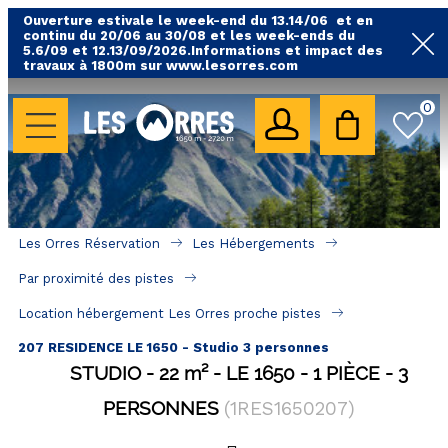
Ouverture estivale le week-end du 13.14/06 et en
continu du 20/06 au 30/08 et les week-ends du
5.6/09 et 12.13/09/2026.Informations et impact des
travaux à 1800m sur www.lesorres.com
0
LES HÉBERGEMENTS
Toutes nos locations
Hébergements avec piscine
Hébergements labellisés qualité
Les Orres Réservation
Les Hébergements
A proximité des remontées mécaniques ( VTT, 
Par proximité des pistes
randonnées....)
Location hébergement Les Orres proche pistes
Hébergements par quartier
207 RESIDENCE LE 1650 - Studio 3 personnes
Hôtels - Chambres d'Hôtes & SPA
STUDIO
22
m²
LE 1650
1 PIÈCE
3
PERSONNES
(
1RES1650207
)
SÉJOURS & BONS PLANS