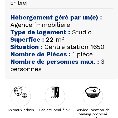
En bref
FAQ
INSPIREZ-VOUS !
Hébergement géré par un(e)
:
Agence immobilière
ÉTÉ
FR
EN
Type de logement
:
Studio
HIVER
Superfice
:
22
m²
+33 (0)4 92 44 19 17
Situation
:
Centre station 1650
Nombre de Pièces
:
1 pièce
Nombre de personnes max.
:
3
personnes
Animaux admis
Casier/Local à ski
Service location de
parking proposé