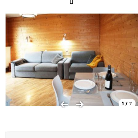
LOCALISATION
Les Orres 1550
Les Orres 1650
Les Orres 1650 centre station
Les Orres 1800 Bois Méan
Les Orres et ses hameaux
VISUALISER LE PLAN DES ORRES
BONS PLANS ACTIVITÉS
Carte Multi activités
1
/
7
Forfaits remontées mécaniques VTT
CONTACT / DEVIS