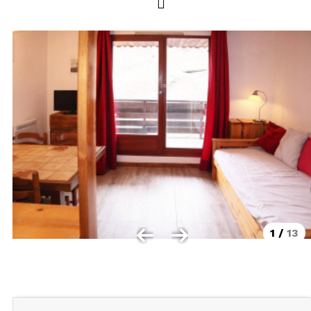
LOCALISATION
Les Orres 1550
Les Orres 1650
Les Orres 1650 centre station
Les Orres 1800 Bois Méan
Les Orres et ses hameaux
VISUALISER LE PLAN DES ORRES
BONS PLANS ACTIVITÉS
Carte Multi activités
1
/
13
Forfaits remontées mécaniques VTT
CONTACT / DEVIS