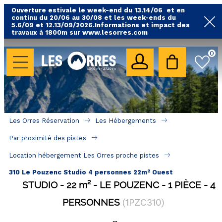
Ouverture estivale le week-end du 13.14/06 et en
continu du 20/06 au 30/08 et les week-ends du
5.6/09 et 12.13/09/2026.Informations et impact des
travaux à 1800m sur www.lesorres.com
0
LES HÉBERGEMENTS
Toutes nos locations
Hébergements avec piscine
Hébergements labellisés qualité
Les Orres Réservation
Les Hébergements
A proximité des remontées mécaniques ( VTT, 
Par proximité des pistes
randonnées....)
Location hébergement Les Orres proche pistes
Hébergements par quartier
310 Le Pouzenc Studio 4 personnes 22m² Ouest
Hôtels - Chambres d'Hôtes & SPA
STUDIO
22
m²
LE POUZENC
1 PIÈCE
4
PERSONNES
(
1PZC310
)
SÉJOURS & BONS PLANS