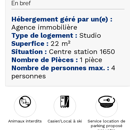
En bref
FAQ
INSPIREZ-VOUS !
Hébergement géré par un(e)
:
Agence immobilière
ÉTÉ
FR
EN
Type de logement
:
Studio
HIVER
Superfice
:
22
m²
+33 (0)4 92 44 19 17
Situation
:
Centre station 1650
Nombre de Pièces
:
1 pièce
Nombre de personnes max.
:
4
personnes
Animaux interdits
Casier/Local à ski
Service location de
parking proposé