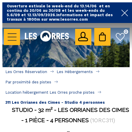
Ouverture estivale le week-end du 13.14/06 et en
continu du 20/06 au 30/08 et les week-ends du
5.6/09 et 12.13/09/2026.Informations et impact des
travaux à 1800m sur www.lesorres.com
0
LES HÉBERGEMENTS
Toutes nos locations
Hébergements avec piscine
Hébergements labellisés qualité
Les Orres Réservation
Les Hébergements
A proximité des remontées mécaniques ( VTT, 
Par proximité des pistes
randonnées....)
Location hébergement Les Orres proche pistes
Hébergements par quartier
311 Les Orrianes des Cimes - Studio 4 personnes
Hôtels - Chambres d'Hôtes & SPA
STUDIO
32
m²
LES ORRIANES DES CIMES
1 PIÈCE
4 PERSONNES
(
1ORC311
)
SÉJOURS & BONS PLANS