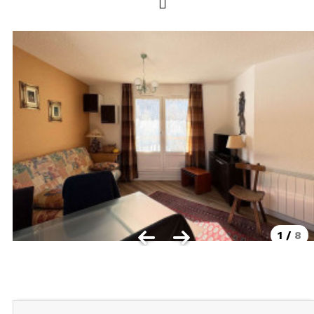
LOCALISATION
Les Orres 1550
Les Orres 1650
Les Orres 1650 centre station
Les Orres 1800 Bois Méan
Les Orres et ses hameaux
VISUALISER LE PLAN DES ORRES
BONS PLANS ACTIVITÉS
Carte Multi activités
1
/
8
Forfaits remontées mécaniques VTT
CONTACT / DEVIS