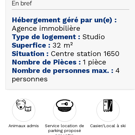
En bref
FAQ
INSPIREZ-VOUS !
Hébergement géré par un(e)
:
Agence immobilière
ÉTÉ
FR
EN
Type de logement
:
Studio
HIVER
Superfice
:
32
m²
+33 (0)4 92 44 19 17
Situation
:
Centre station 1650
Nombre de Pièces
:
1 pièce
Nombre de personnes max.
:
4
personnes
Animaux admis
Service location de
Casier/Local à ski
parking proposé