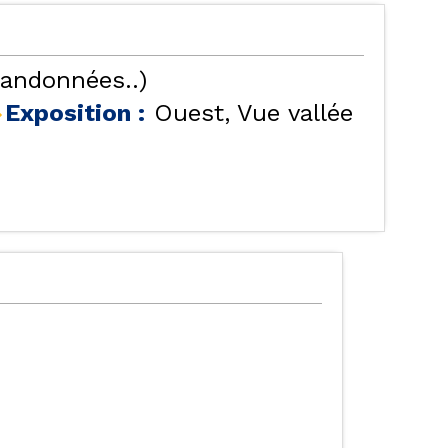
randonnées..)
Exposition :
Ouest
Vue vallée
TES NOS LOCATIONS
LES ORRES 1550
ÉBERGEMENTS AVEC
LES ORRES 1650
PISCINE