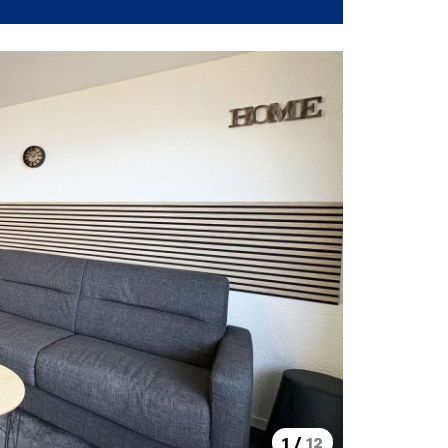
1
/
12