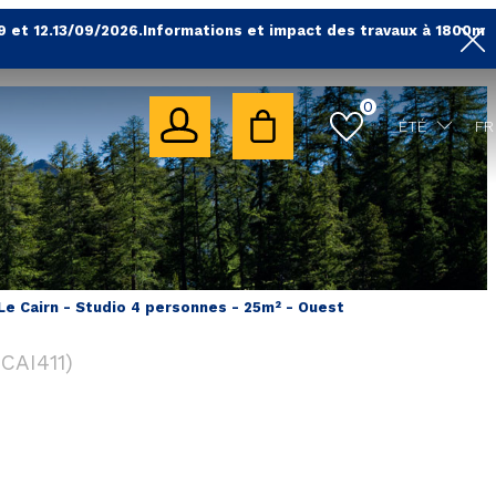
9 et 12.13/09/2026.Informations et impact des travaux à 1800m
0
ÉTÉ
FR
 Le Cairn - Studio 4 personnes - 25m² - Ouest
1CAI411
)