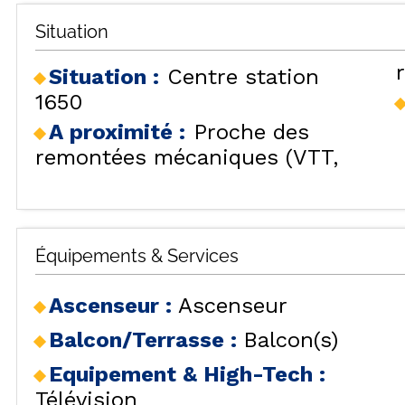
Situation
Situation :
Centre station
1650
A proximité :
Proche des
remontées mécaniques (VTT,
TOU
Équipements & Services
H
Ascenseur
:
Ascenseur
Balcon/Terrasse
:
Balcon(s)
LES
HÉBERGEMENTS
Equipement & High-Tech
:
Télévision