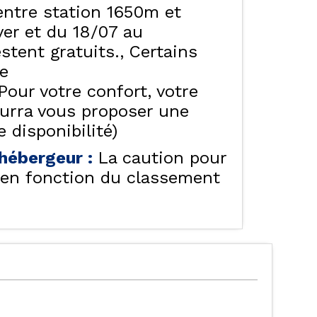
entre station 1650m et
ALISER LE PLAN DES
HÔTELS - CHAMBRES
er et du 18/07 au
D'HÔTES & SPA
ORRES
stent gratuits.
Certains
te
Pour votre confort, votre
ourra vous proposer une
 disponibilité)
e hébergeur
:
La caution pour
f en fonction du classement