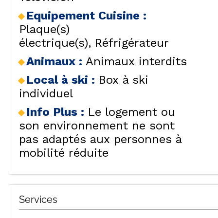
SÉJOURS & BONS
HÉBERG
LES
Equipement Cuisine
:
PLANS
CAR
LOCALISATION
Plaque(s)
électrique(s)
Réfrigérateur
BONS PLANS
ACTIVITÉS
Animaux
:
Animaux interdits
CONTACT / DEVIS
Local à ski
:
Box à ski
REMONT
FO
individuel
FAQ
LES OR
INSPIREZ-VOUS !
Info Plus
:
Le logement ou
son environnement ne sont
pas adaptés aux personnes à
mobilité réduite
LES ORR
Services