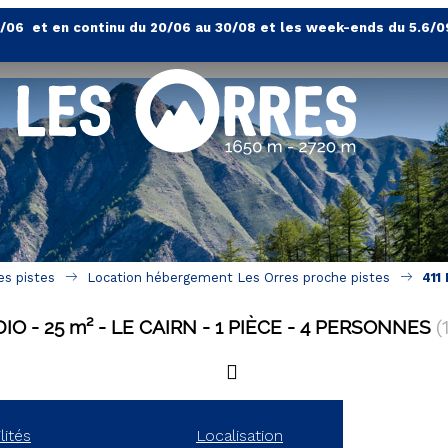
4/06 et en continu du 20/06 au 30/08 et les week-ends du 5.6/0
es pistes
Location hébergement Les Orres proche pistes
411
DIO
25
m²
LE CAIRN
1 PIÈCE
4 PERSONNES
(
lités
Localisation