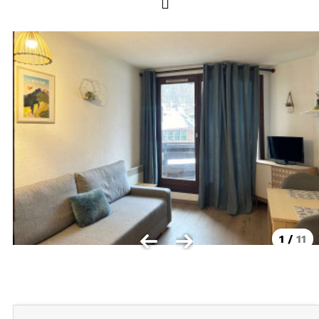
LOCALISATION
Les Orres 1550
Les Orres 1650
Les Orres 1650 centre station
Les Orres 1800 Bois Méan
Les Orres et ses hameaux
VISUALISER LE PLAN DES ORRES
BONS PLANS ACTIVITÉS
Carte Multi activités
1
/
11
Forfaits remontées mécaniques VTT
CONTACT / DEVIS