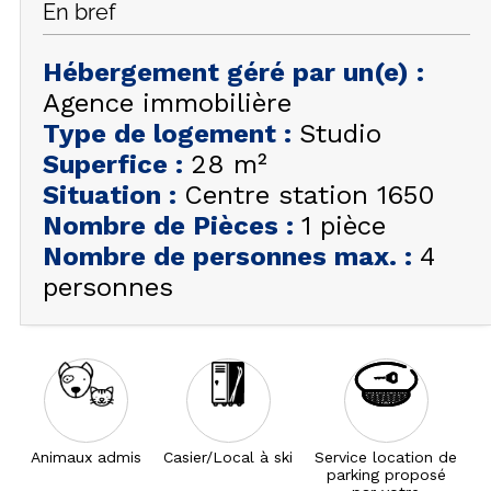
En bref
FAQ
INSPIREZ-VOUS !
Hébergement géré par un(e)
:
Agence immobilière
ÉTÉ
FR
EN
Type de logement
:
Studio
HIVER
Superfice
:
28
m²
+33 (0)4 92 44 19 17
Situation
:
Centre station 1650
Nombre de Pièces
:
1 pièce
Nombre de personnes max.
:
4
personnes
Animaux admis
Casier/Local à ski
Service location de
parking proposé