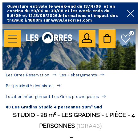
Ouverture estivale le week-end du 13.14/06 et en
continu du 20/06 au 30/08 et les week-ends du
5.6/09 et 12.13/09/2026.Informations et impact des
travaux à 1800m sur www.lesorres.com
0
LES HÉBERGEMENTS
Toutes nos locations
Hébergements avec piscine
Hébergements labellisés qualité
Les Orres Réservation
Les Hébergements
A proximité des remontées mécaniques ( VTT, 
Par proximité des pistes
randonnées....)
Location hébergement Les Orres proche pistes
Hébergements par quartier
43 Les Gradins Studio 4 personnes 28m² Sud
Hôtels - Chambres d'Hôtes & SPA
STUDIO
28
m²
LES GRADINS
1 PIÈCE
4
PERSONNES
(
1GRA43
)
SÉJOURS & BONS PLANS