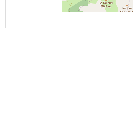
+
−
OpenStreetMap
Streets
Satellite
Leaflet
|
©
OpenStreetMap