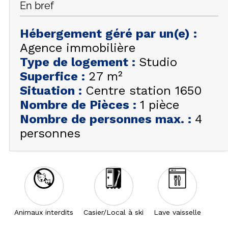
En bref
FAQ
INSPIREZ-VOUS !
Hébergement géré par un(e)
:
Agence immobilière
ÉTÉ
FR
EN
Type de logement
:
Studio
HIVER
Superfice
:
27
m²
+33 (0)4 92 44 19 17
Situation
:
Centre station 1650
Nombre de Pièces
:
1 pièce
Nombre de personnes max.
:
4
personnes
Animaux interdits
Casier/Local à ski
Lave vaisselle