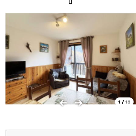
LOCALISATION
Les Orres 1550
Les Orres 1650
Les Orres 1650 centre station
Les Orres 1800 Bois Méan
Les Orres et ses hameaux
VISUALISER LE PLAN DES ORRES
BONS PLANS ACTIVITÉS
Carte Multi activités
1
/
12
Forfaits remontées mécaniques VTT
CONTACT / DEVIS