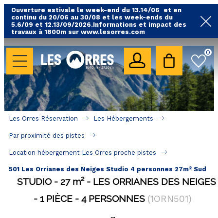
Ouverture estivale le week-end du 13.14/06 et en
continu du 20/06 au 30/08 et les week-ends du
5.6/09 et 12.13/09/2026.Informations et impact des
travaux à 1800m sur www.lesorres.com
0
LES HÉBERGEMENTS
Toutes nos locations
Hébergements avec piscine
Hébergements labellisés qualité
Les Orres Réservation
Les Hébergements
A proximité des remontées mécaniques ( VTT, 
Par proximité des pistes
randonnées....)
Location hébergement Les Orres proche pistes
Hébergements par quartier
501 Les Orrianes des Neiges Studio 4 personnes 27m² Sud
Hôtels - Chambres d'Hôtes & SPA
STUDIO
27
m²
LES ORRIANES DES NEIGES
1 PIÈCE
4 PERSONNES
(
1ORN501
)
SÉJOURS & BONS PLANS