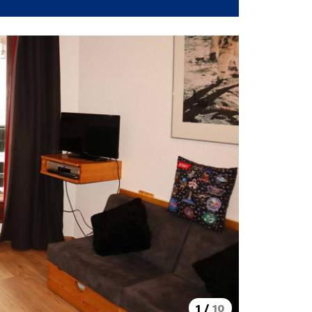
1
/
10