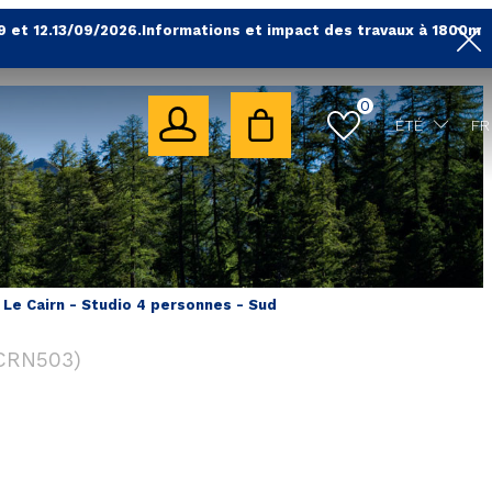
9 et 12.13/09/2026.Informations et impact des travaux à 1800m
0
ÉTÉ
FR
 Le Cairn - Studio 4 personnes - Sud
CRN503
)