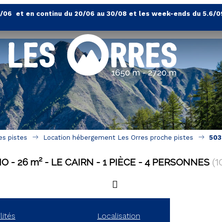
4/06 et en continu du 20/06 au 30/08 et les week-ends du 5.6/0
es pistes
Location hébergement Les Orres proche pistes
503
IO
26
m²
LE CAIRN
1 PIÈCE
4 PERSONNES
(
1
lités
Localisation