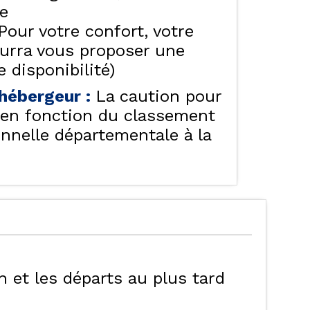
te
ALISER LE PLAN DES
HÔTELS - CHAMBRES
Pour votre confort, votre
D'HÔTES & SPA
ORRES
ourra vous proposer une
 disponibilité)
e hébergeur
:
La caution pour
f en fonction du classement
onnelle départementale à la
6h et les départs au plus tard