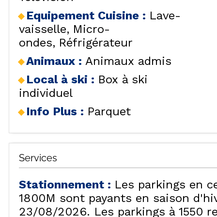
SÉJOURS & BONS
HÉBERG
LES
Equipement Cuisine
:
Lave-
PLANS
CAR
LOCALISATION
vaisselle
Micro-
ondes
Réfrigérateur
BONS PLANS
ACTIVITÉS
Animaux
:
Animaux admis
CONTACT / DEVIS
Local à ski
:
Box à ski
REMONT
FO
individuel
FAQ
LES OR
INSPIREZ-VOUS !
Info Plus
:
Parquet
Services
LES ORR
Stationnement
:
Les parkings en c
1800M sont payants en saison d'hiv
23/08/2026. Les parkings à 1550 re