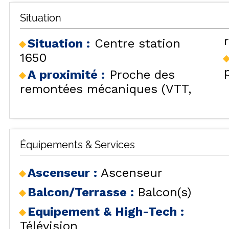
Situation
Situation :
Centre station
1650
A proximité :
Proche des
remontées mécaniques (VTT,
TOU
Équipements & Services
H
Ascenseur
:
Ascenseur
Balcon/Terrasse
:
Balcon(s)
LES
HÉBERGEMENTS
Equipement & High-Tech
:
Télévision