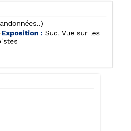
randonnées..)
Exposition :
Sud
Vue sur les
pistes
TES NOS LOCATIONS
LES ORRES 1550
ÉBERGEMENTS AVEC
LES ORRES 1650
PISCINE