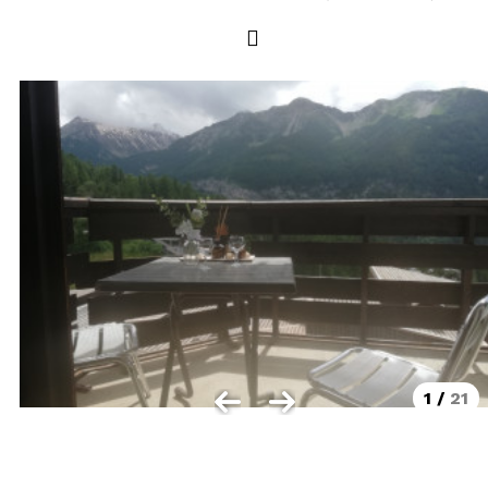
LOCALISATION
Les Orres 1550
Les Orres 1650
Les Orres 1650 centre station
Les Orres 1800 Bois Méan
Les Orres et ses hameaux
VISUALISER LE PLAN DES ORRES
BONS PLANS ACTIVITÉS
Carte Multi activités
Forfaits remontées mécaniques VTT
1
/
21
CONTACT / DEVIS