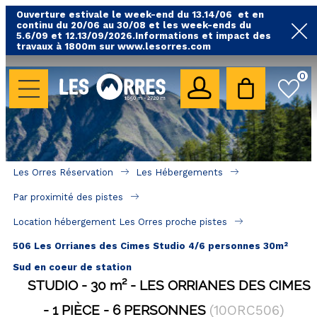
Ouverture estivale le week-end du 13.14/06 et en
continu du 20/06 au 30/08 et les week-ends du
5.6/09 et 12.13/09/2026.Informations et impact des
travaux à 1800m sur www.lesorres.com
0
LES HÉBERGEMENTS
Toutes nos locations
Hébergements avec piscine
Hébergements labellisés qualité
Les Orres Réservation
Les Hébergements
A proximité des remontées mécaniques ( VTT, 
Par proximité des pistes
randonnées....)
Location hébergement Les Orres proche pistes
Hébergements par quartier
506 Les Orrianes des Cimes Studio 4/6 personnes 30m²
Hôtels - Chambres d'Hôtes & SPA
Sud en coeur de station
STUDIO
30
m²
LES ORRIANES DES CIMES
SÉJOURS & BONS PLANS
1 PIÈCE
6 PERSONNES
(
10ORC506
)