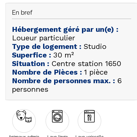
FAQ
En bref
INSPIREZ-VOUS !
Hébergement géré par un(e)
:
ÉTÉ
FR
EN
Loueur particulier
HIVER
Type de logement
:
Studio
+33 (0)4 92 44 19 17
Superfice
:
30
m²
Situation
:
Centre station 1650
Nombre de Pièces
:
1 pièce
Nombre de personnes max.
:
6
personnes
Animaux admis
Lave linge
Lave vaisselle