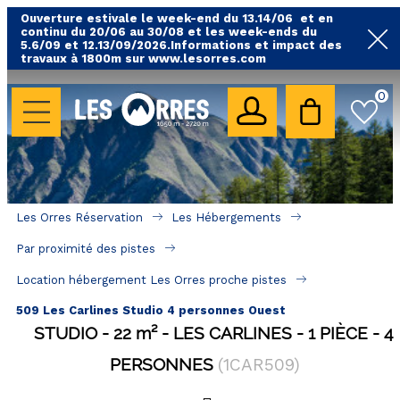
Ouverture estivale le week-end du 13.14/06 et en
continu du 20/06 au 30/08 et les week-ends du
5.6/09 et 12.13/09/2026.Informations et impact des
travaux à 1800m sur www.lesorres.com
0
LES HÉBERGEMENTS
Toutes nos locations
Hébergements avec piscine
Hébergements labellisés qualité
Les Orres Réservation
Les Hébergements
A proximité des remontées mécaniques ( VTT, 
Par proximité des pistes
randonnées....)
Location hébergement Les Orres proche pistes
Hébergements par quartier
509 Les Carlines Studio 4 personnes Ouest
Hôtels - Chambres d'Hôtes & SPA
STUDIO
22
m²
LES CARLINES
1 PIÈCE
4
PERSONNES
(
1CAR509
)
SÉJOURS & BONS PLANS