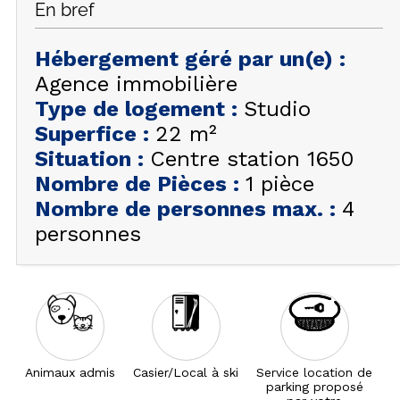
En bref
FAQ
INSPIREZ-VOUS !
Hébergement géré par un(e)
:
Agence immobilière
ÉTÉ
FR
EN
Type de logement
:
Studio
HIVER
Superfice
:
22
m²
+33 (0)4 92 44 19 17
Situation
:
Centre station 1650
Nombre de Pièces
:
1 pièce
Nombre de personnes max.
:
4
personnes
Animaux admis
Casier/Local à ski
Service location de
parking proposé