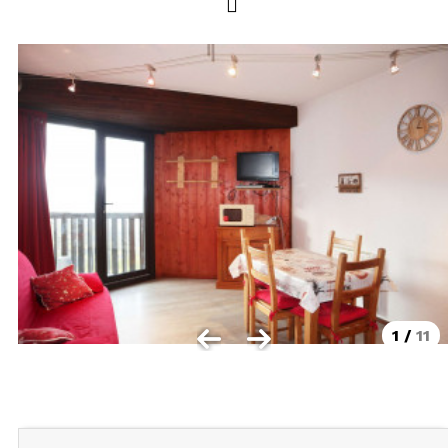
LOCALISATION
Les Orres 1550
Les Orres 1650
Les Orres 1650 centre station
Les Orres 1800 Bois Méan
Les Orres et ses hameaux
VISUALISER LE PLAN DES ORRES
BONS PLANS ACTIVITÉS
Carte Multi activités
1
/
11
Forfaits remontées mécaniques VTT
CONTACT / DEVIS