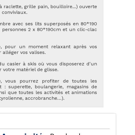
raclette, grille pain, bouilloire...) ouverte
 conviviaux.
mbre avec ses lits superposés en 80*190
 personnes 2 x 80*190cm et un clic-clac
re, pour un moment relaxant après vos
 alléger vos valises.
TES NOS LOCATIONS
LES ORRES 1550
 du casier à skis où vous disposerez d'un
 votre matériel de glisse.
, vous pourrez profiter de toutes les
: superette, boulangerie, magasins de
insi que toutes les activités et animations
ÉBERGEMENTS AVEC
 tyrolienne, accrobranche…).
LES ORRES 1650
PISCINE