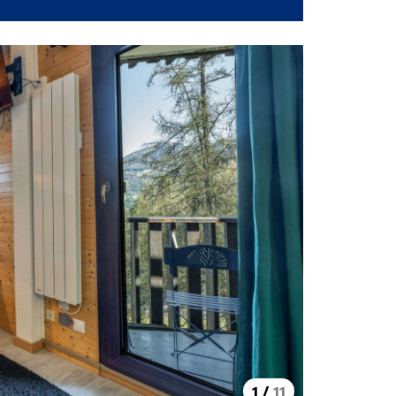
1
/
11