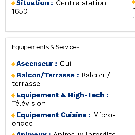
Situation :
Centre station
SÉJOURS & BONS
HÉBERG
LES
PLANS
1650
CAR
LOCALISATION
BONS PLANS
ACTIVITÉS
CONTACT / DEVIS
Équipements & Services
REMONT
FO
FAQ
LES OR
Ascenseur
:
Oui
INSPIREZ-VOUS !
Balcon/Terrasse
:
Balcon /
terrasse
Equipement & High-Tech
:
Télévision
LES ORR
Equipement Cuisine
:
Micro-
ondes
Animaux
:
Animaux interdits