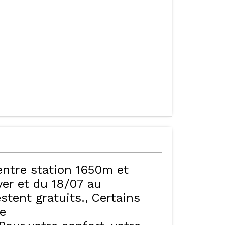
ALISER LE PLAN DES
HÔTELS - CHAMBRES
D'HÔTES & SPA
ORRES
entre station 1650m et
er et du 18/07 au
stent gratuits.
Certains
te