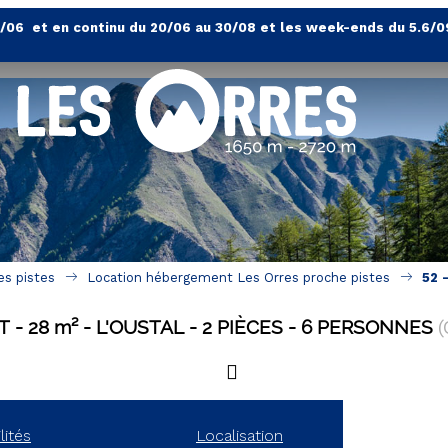
4/06 et en continu du 20/06 au 30/08 et les week-ends du 5.6/0
es pistes
Location hébergement Les Orres proche pistes
52 
T
28
m²
L'OUSTAL
2 PIÈCES
6 PERSONNES
(
lités
Localisation