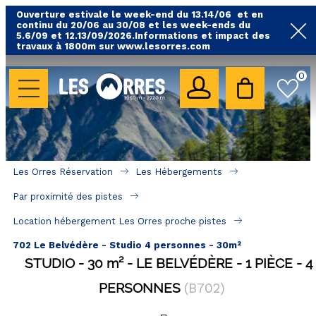
Ouverture estivale le week-end du 13.14/06 et en
continu du 20/06 au 30/08 et les week-ends du
5.6/09 et 12.13/09/2026.Informations et impact des
travaux à 1800m sur www.lesorres.com
0
LES HÉBERGEMENTS
Toutes nos locations
Hébergements avec piscine
Hébergements labellisés qualité
Les Orres Réservation
Les Hébergements
A proximité des remontées mécaniques ( VTT, 
Par proximité des pistes
randonnées....)
Location hébergement Les Orres proche pistes
Hébergements par quartier
702 Le Belvédère - Studio 4 personnes - 30m²
Hôtels - Chambres d'Hôtes & SPA
STUDIO
30
m²
LE BELVÉDÈRE
1 PIÈCE
4
PERSONNES
(
B702
)
SÉJOURS & BONS PLANS