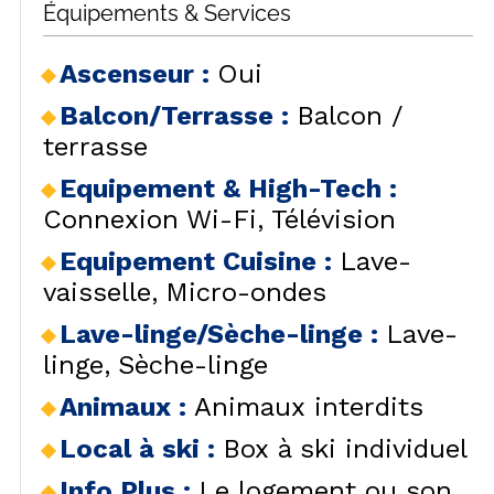
Équipements & Services
Ascenseur
:
Oui
Balcon/Terrasse
:
Balcon /
terrasse
Equipement & High-Tech
:
Connexion Wi-Fi
Télévision
Equipement Cuisine
:
Lave-
vaisselle
Micro-ondes
Lave-linge/Sèche-linge
:
Lave-
linge
Sèche-linge
Animaux
:
Animaux interdits
Local à ski
:
Box à ski individuel
Info Plus
:
Le logement ou son