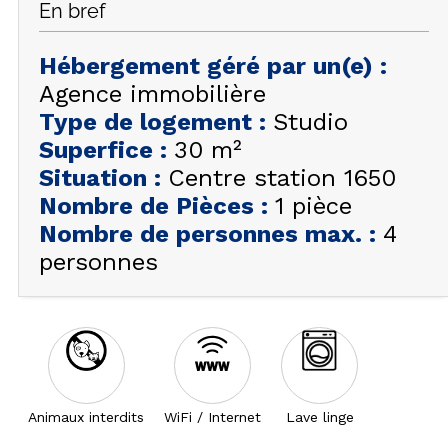
En bref
FAQ
INSPIREZ-VOUS !
Hébergement géré par un(e)
:
Agence immobilière
ÉTÉ
FR
EN
Type de logement
:
Studio
HIVER
Superfice
:
30
m²
+33 (0)4 92 44 19 17
Situation
:
Centre station 1650
Nombre de Pièces
:
1 pièce
Nombre de personnes max.
:
4
personnes
Animaux interdits
WiFi / Internet
Lave linge