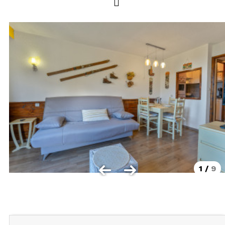
LOCALISATION
Les Orres 1550
Les Orres 1650
Les Orres 1650 centre station
Les Orres 1800 Bois Méan
Les Orres et ses hameaux
VISUALISER LE PLAN DES ORRES
BONS PLANS ACTIVITÉS
Carte Multi activités
1
/
9
Forfaits remontées mécaniques VTT
CONTACT / DEVIS