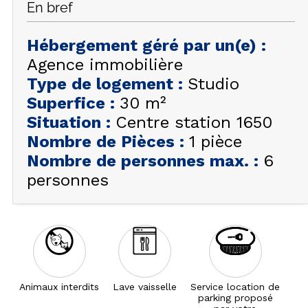
En bref
FAQ
INSPIREZ-VOUS !
Hébergement géré par un(e)
:
Agence immobilière
ÉTÉ
FR
EN
Type de logement
:
Studio
HIVER
Superfice
:
30
m²
+33 (0)4 92 44 19 17
Situation
:
Centre station 1650
Nombre de Pièces
:
1 pièce
Nombre de personnes max.
:
6
personnes
Animaux interdits
Lave vaisselle
Service location de
parking proposé