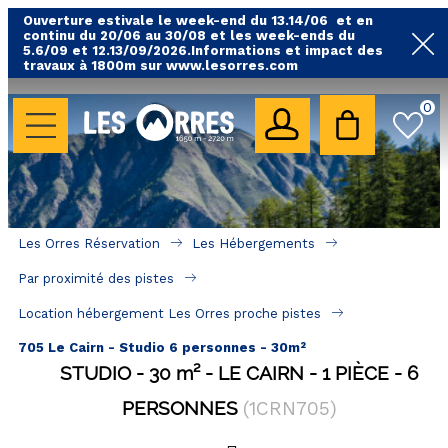
Ouverture estivale le week-end du 13.14/06 et en
continu du 20/06 au 30/08 et les week-ends du
5.6/09 et 12.13/09/2026.Informations et impact des
travaux à 1800m sur www.lesorres.com
0
LES HÉBERGEMENTS
Toutes nos locations
Hébergements avec piscine
Hébergements labellisés qualité
Les Orres Réservation
Les Hébergements
A proximité des remontées mécaniques ( VTT, 
Par proximité des pistes
randonnées....)
Location hébergement Les Orres proche pistes
Hébergements par quartier
705 Le Cairn - Studio 6 personnes - 30m²
Hôtels - Chambres d'Hôtes & SPA
STUDIO
30
m²
LE CAIRN
1 PIÈCE
6
PERSONNES
(
1CRN705
)
SÉJOURS & BONS PLANS