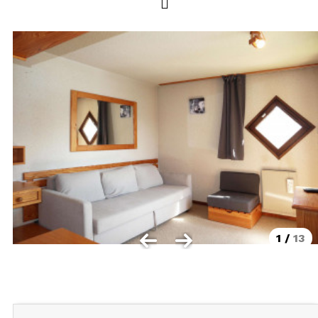
LOCALISATION
Les Orres 1550
Les Orres 1650
Les Orres 1650 centre station
Les Orres 1800 Bois Méan
Les Orres et ses hameaux
VISUALISER LE PLAN DES ORRES
BONS PLANS ACTIVITÉS
Carte Multi activités
1
/
13
Forfaits remontées mécaniques VTT
CONTACT / DEVIS