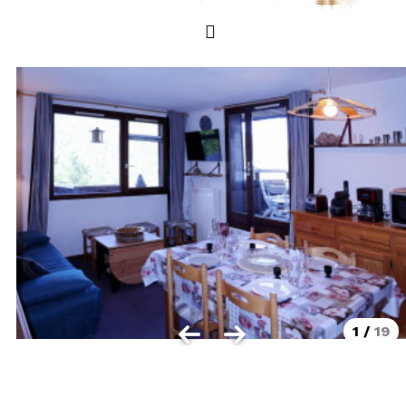
LOCALISATION
Les Orres 1550
Les Orres 1650
Les Orres 1650 centre station
Les Orres 1800 Bois Méan
Les Orres et ses hameaux
VISUALISER LE PLAN DES ORRES
BONS PLANS ACTIVITÉS
Carte Multi activités
Forfaits remontées mécaniques VTT
1
/
19
CONTACT / DEVIS