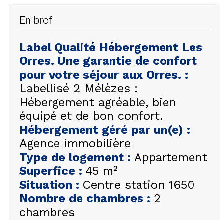
FAQ
En bref
INSPIREZ-VOUS !
Label Qualité Hébergement Les
ÉTÉ
FR
EN
Orres. Une garantie de confort
HIVER
pour votre séjour aux Orres.
:
+33 (0)4 92 44 19 17
Labellisé 2 Mélèzes :
Hébergement agréable, bien
équipé et de bon confort.
Hébergement géré par un(e)
:
Agence immobilière
Type de logement
:
Appartement
Superfice
:
45
m²
Situation
:
Centre station 1650
Nombre de chambres
:
2
chambres