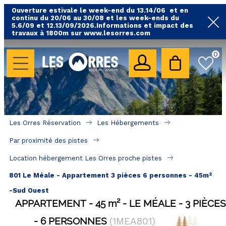
Ouverture estivale le week-end du 13.14/06 et en
continu du 20/06 au 30/08 et les week-ends du
5.6/09 et 12.13/09/2026.Informations et impact des
travaux à 1800m sur www.lesorres.com
0
LES HÉBERGEMENTS
Toutes nos locations
Hébergements avec piscine
Hébergements labellisés qualité
Les Orres Réservation
Les Hébergements
A proximité des remontées mécaniques ( VTT, 
Par proximité des pistes
randonnées....)
Location hébergement Les Orres proche pistes
Hébergements par quartier
801 Le Méale - Appartement 3 pièces 6 personnes - 45m²
Hôtels - Chambres d'Hôtes & SPA
-Sud Ouest
APPARTEMENT
45
m²
LE MÉALE
3 PIÈCES
SÉJOURS & BONS PLANS
6 PERSONNES
(
1MEA801
)