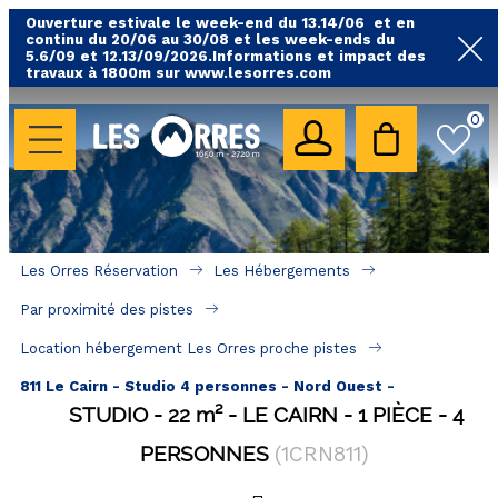
Ouverture estivale le week-end du 13.14/06 et en
continu du 20/06 au 30/08 et les week-ends du
5.6/09 et 12.13/09/2026.Informations et impact des
travaux à 1800m sur www.lesorres.com
0
LES HÉBERGEMENTS
Toutes nos locations
Hébergements avec piscine
Hébergements labellisés qualité
Les Orres Réservation
Les Hébergements
A proximité des remontées mécaniques ( VTT, 
Par proximité des pistes
randonnées....)
Location hébergement Les Orres proche pistes
Hébergements par quartier
811 Le Cairn - Studio 4 personnes - Nord Ouest -
Hôtels - Chambres d'Hôtes & SPA
STUDIO
22
m²
LE CAIRN
1 PIÈCE
4
PERSONNES
(
1CRN811
)
SÉJOURS & BONS PLANS