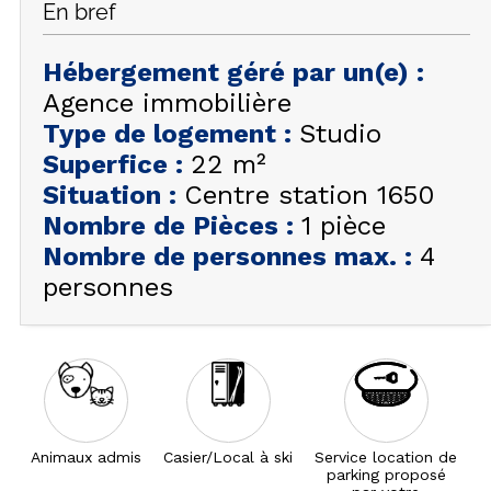
En bref
FAQ
INSPIREZ-VOUS !
Hébergement géré par un(e)
:
Agence immobilière
ÉTÉ
FR
EN
Type de logement
:
Studio
HIVER
Superfice
:
22
m²
+33 (0)4 92 44 19 17
Situation
:
Centre station 1650
Nombre de Pièces
:
1 pièce
Nombre de personnes max.
:
4
personnes
Animaux admis
Casier/Local à ski
Service location de
parking proposé