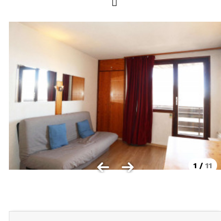
LOCALISATION
Les Orres 1550
Les Orres 1650
Les Orres 1650 centre station
Les Orres 1800 Bois Méan
Les Orres et ses hameaux
VISUALISER LE PLAN DES ORRES
BONS PLANS ACTIVITÉS
Carte Multi activités
1
/
11
Forfaits remontées mécaniques VTT
CONTACT / DEVIS