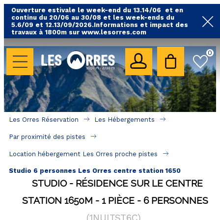
Ouverture estivale le week-end du 13.14/06 et en
continu du 20/06 au 30/08 et les week-ends du
5.6/09 et 12.13/09/2026.Informations et impact des
travaux à 1800m sur www.lesorres.com
0
LES HÉBERGEMENTS
Toutes nos locations
Hébergements avec piscine
Hébergements labellisés qualité
Les Orres Réservation
Les Hébergements
A proximité des remontées mécaniques ( VTT, 
Par proximité des pistes
randonnées....)
Location hébergement Les Orres proche pistes
Hébergements par quartier
Studio 6 personnes Les Orres centre station 1650
Hôtels - Chambres d'Hôtes & SPA
STUDIO
RÉSIDENCE SUR LE CENTRE
STATION 1650M
1 PIÈCE
6 PERSONNES
SÉJOURS & BONS PLANS
(
1NUITST6C
)