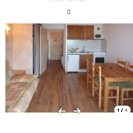
LOCALISATION
Les Orres 1550
Les Orres 1650
Les Orres 1650 centre station
Les Orres 1800 Bois Méan
Les Orres et ses hameaux
VISUALISER LE PLAN DES ORRES
BONS PLANS ACTIVITÉS
Carte Multi activités
Forfaits remontées mécaniques VTT
1
/
4
CONTACT / DEVIS