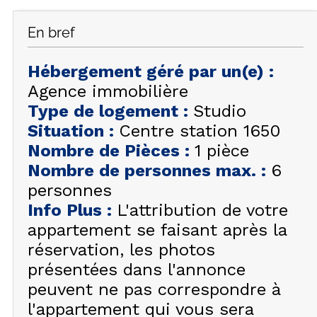
FAQ
En bref
INSPIREZ-VOUS !
Hébergement géré par un(e)
:
ÉTÉ
FR
EN
Agence immobilière
HIVER
Type de logement
:
Studio
+33 (0)4 92 44 19 17
Situation
:
Centre station 1650
Nombre de Pièces
:
1 pièce
Nombre de personnes max.
:
6
personnes
Info Plus
:
L'attribution de votre
appartement se faisant après la
réservation, les photos
présentées dans l'annonce
peuvent ne pas correspondre à
l'appartement qui vous sera