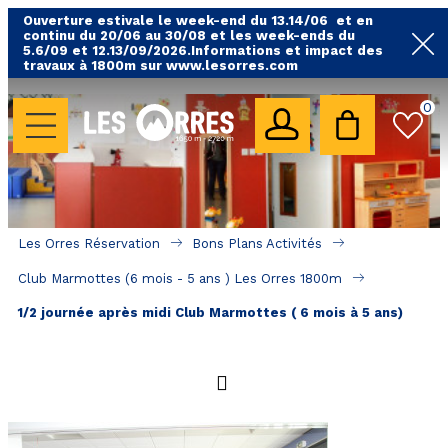
Ouverture estivale le week-end du 13.14/06 et en
continu du 20/06 au 30/08 et les week-ends du
5.6/09 et 12.13/09/2026.Informations et impact des
travaux à 1800m sur www.lesorres.com
0
LES HÉBERGEMENTS
Toutes nos locations
Hébergements avec piscine
Hébergements labellisés qualité
Les Orres Réservation
Bons Plans Activités
A proximité des remontées mécaniques ( VTT, 
Club Marmottes (6 mois - 5 ans ) Les Orres 1800m
randonnées....)
1/2 journée après midi Club Marmottes ( 6 mois à 5 ans)
Hébergements par quartier
Hôtels - Chambres d'Hôtes & SPA
SÉJOURS & BONS PLANS