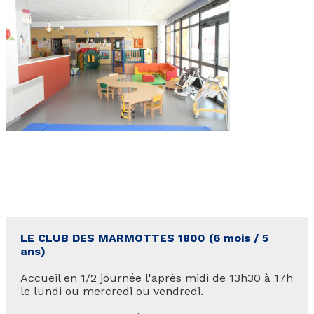
LOCALISATION
Les Orres 1550
Les Orres 1650
Les Orres 1650 centre station
Les Orres 1800 Bois Méan
Les Orres et ses hameaux
VISUALISER LE PLAN DES ORRES
BONS PLANS ACTIVITÉS
Carte Multi activités
LE CLUB DES MARMOTTES 1800 (6 mois / 5
ans)
Forfaits remontées mécaniques VTT
Accueil en 1/2 journée l'après midi de 13h30 à 17h
le lundi ou mercredi ou vendredi.
CONTACT / DEVIS