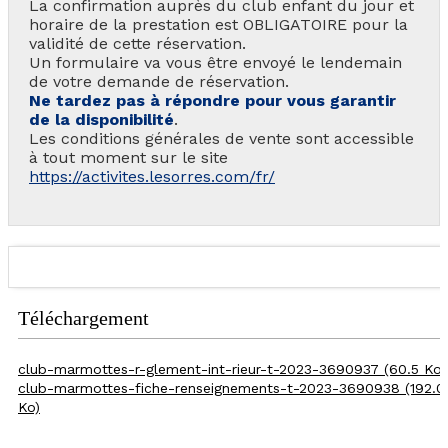
La confirmation auprès du club enfant du jour et
FAQ
horaire de la prestation est OBLIGATOIRE pour la
validité de cette réservation.
INSPIREZ-VOUS !
Un formulaire va vous être envoyé le lendemain
de votre demande de réservation.
Ne tardez pas à répondre pour vous garantir
ÉTÉ
FR
EN
de la disponibilité
.
HIVER
Les conditions générales de vente sont accessible
à tout moment sur le site
+33 (0)4 92 44 19 17
https://activites.lesorres.com/fr/
Téléchargement
club-marmottes-r-glement-int-rieur-t-2023-3690937
(60.5 Ko)
club-marmottes-fiche-renseignements-t-2023-3690938
(192.0
Ko)