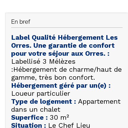
FAQ
INSPIREZ-VOUS !
En bref
ÉTÉ
FR
EN
HIVER
Label Qualité Hébergement Les
Orres. Une garantie de confort
+33 (0)4 92 44 19 17
pour votre séjour aux Orres.
:
Labellisé 3 Mélèzes
:Hébergement de charme/haut de
gamme, très bon confort.
Hébergement géré par un(e)
:
Loueur particulier
Type de logement
:
Appartement
dans un chalet
Superfice
:
30
m²
Situation
:
Le Chef Lieu