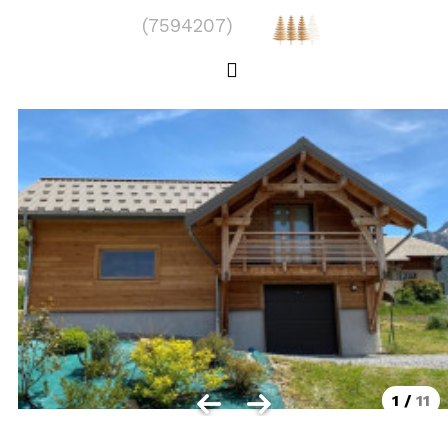
LOCALISATION
(
7594207
)
Les Orres 1550
Les Orres 1650
Les Orres 1650 centre station
Les Orres 1800 Bois Méan
Les Orres et ses hameaux
VISUALISER LE PLAN DES ORRES
BONS PLANS ACTIVITÉS
Carte Multi activités
Forfaits remontées mécaniques VTT
1
/
11
CONTACT / DEVIS