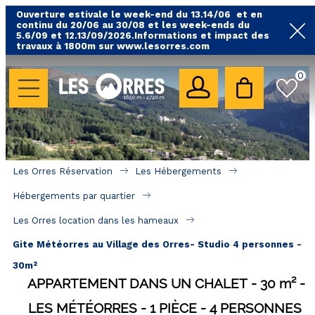
Ouverture estivale le week-end du 13.14/06 et en
continu du 20/06 au 30/08 et les week-ends du
5.6/09 et 12.13/09/2026.Informations et impact des
travaux à 1800m sur www.lesorres.com
0
LES HÉBERGEMENTS
Toutes nos locations
Hébergements avec piscine
Hébergements labellisés qualité
Les Orres Réservation
Les Hébergements
A proximité des remontées mécaniques ( VTT, 
Hébergements par quartier
randonnées....)
Les Orres location dans les hameaux
Hébergements par quartier
Gite Météorres au Village des Orres- Studio 4 personnes -
Hôtels - Chambres d'Hôtes & SPA
30m²
APPARTEMENT DANS UN CHALET
30
m²
SÉJOURS & BONS PLANS
LES MÉTÉORRES
1 PIÈCE
4 PERSONNES