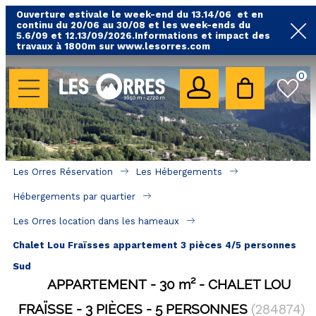
Ouverture estivale le week-end du 13.14/06 et en
continu du 20/06 au 30/08 et les week-ends du
5.6/09 et 12.13/09/2026.Informations et impact des
travaux à 1800m sur www.lesorres.com
0
LES HÉBERGEMENTS
Toutes nos locations
Hébergements avec piscine
Hébergements labellisés qualité
Les Orres Réservation
Les Hébergements
A proximité des remontées mécaniques ( VTT, 
Hébergements par quartier
randonnées....)
Les Orres location dans les hameaux
Hébergements par quartier
Chalet Lou Fraïsses appartement 3 pièces 4/5 personnes
Hôtels - Chambres d'Hôtes & SPA
Sud
APPARTEMENT
30
m²
CHALET LOU
SÉJOURS & BONS PLANS
FRAÏSSE
3 PIÈCES
5 PERSONNES
(
284874
)