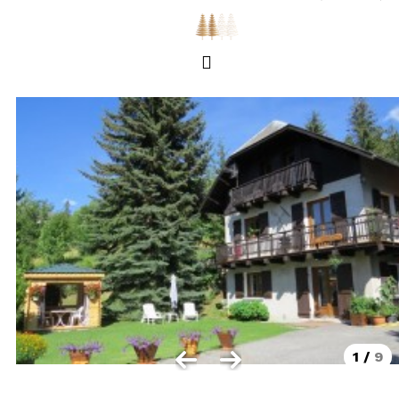
LOCALISATION
Les Orres 1550
Les Orres 1650
Les Orres 1650 centre station
Les Orres 1800 Bois Méan
Les Orres et ses hameaux
VISUALISER LE PLAN DES ORRES
BONS PLANS ACTIVITÉS
Carte Multi activités
Forfaits remontées mécaniques VTT
1
/
9
CONTACT / DEVIS