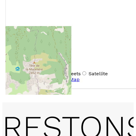
+
−
OpenStreetMap
Streets
Satellite
Leaflet
|
©
OpenStreetMap
RESTON