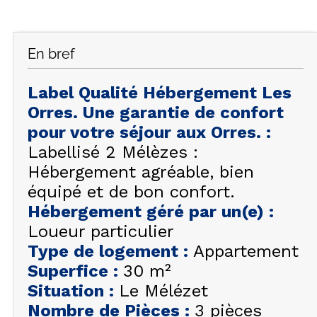
FAQ
INSPIREZ-VOUS !
En bref
ÉTÉ
FR
EN
HIVER
Label Qualité Hébergement Les
Orres. Une garantie de confort
+33 (0)4 92 44 19 17
pour votre séjour aux Orres.
:
Labellisé 2 Mélèzes :
Hébergement agréable, bien
équipé et de bon confort.
Hébergement géré par un(e)
:
Loueur particulier
Type de logement
:
Appartement
Superfice
:
30
m²
Situation
:
Le Mélézet
Nombre de Pièces
:
3 pièces