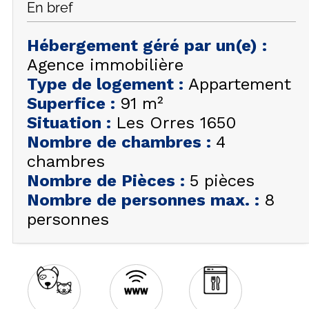
En bref
FAQ
INSPIREZ-VOUS !
Hébergement géré par un(e)
:
Agence immobilière
ÉTÉ
FR
EN
Type de logement
:
Appartement
HIVER
Superfice
:
91
m²
+33 (0)4 92 44 19 17
Situation
:
Les Orres 1650
Nombre de chambres
:
4
chambres
Nombre de Pièces
:
5 pièces
Nombre de personnes max.
:
8
personnes