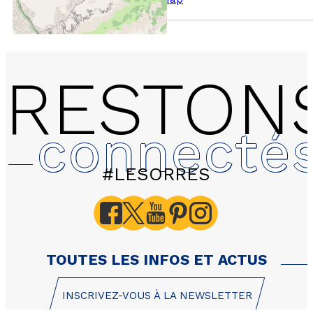
RESTON
connecté
#LESORRES
25 Les Anémones appar
personnes Sud Ouest
TOUTES LES INFOS ET ACTUS
INSCRIVEZ-VOUS À LA NEWSLETTER