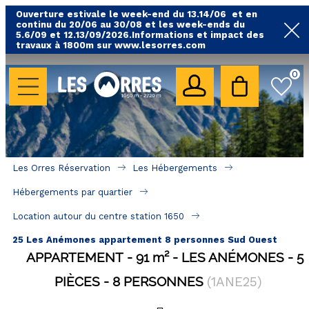
Ouverture estivale le week-end du 13.14/06 et en
continu du 20/06 au 30/08 et les week-ends du
5.6/09 et 12.13/09/2026.Informations et impact des
travaux à 1800m sur www.lesorres.com
0
LES HÉBERGEMENTS
Toutes nos locations
Hébergements avec piscine
Hébergements labellisés qualité
Les Orres Réservation
Les Hébergements
A proximité des remontées mécaniques ( VTT, 
Hébergements par quartier
randonnées....)
Location autour du centre station 1650
Hébergements par quartier
25 Les Anémones appartement 8 personnes Sud Ouest
Hôtels - Chambres d'Hôtes & SPA
APPARTEMENT
91
m²
LES ANÉMONES
5
PIÈCES
8 PERSONNES
(
1ANE25
)
SÉJOURS & BONS PLANS