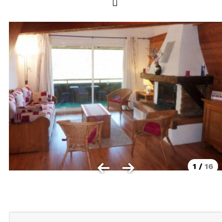
LOCALISATION
Les Orres 1550
Les Orres 1650
Les Orres 1650 centre station
Les Orres 1800 Bois Méan
Les Orres et ses hameaux
VISUALISER LE PLAN DES ORRES
BONS PLANS ACTIVITÉS
Carte Multi activités
1
/
16
Forfaits remontées mécaniques VTT
CONTACT / DEVIS