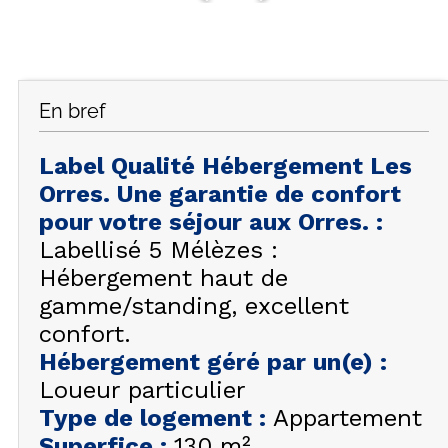
FAQ
INSPIREZ-VOUS !
ÉTÉ
En bref
FR
EN
HIVER
Label Qualité Hébergement Les
+33 (0)4 92 44 19 17
Orres. Une garantie de confort
pour votre séjour aux Orres.
:
Labellisé 5 Mélèzes :
Hébergement haut de
gamme/standing, excellent
confort.
Hébergement géré par un(e)
:
Loueur particulier
Type de logement
:
Appartement
Superfice
:
130
m²