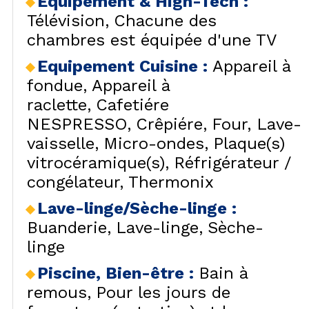
Equipement & High-Tech
:
Télévision
Chacune des
chambres est équipée d'une TV
Equipement Cuisine
:
Appareil à
fondue
Appareil à
raclette
Cafetiére
NESPRESSO
Crêpiére
Four
Lave-
vaisselle
Micro-ondes
Plaque(s)
vitrocéramique(s)
Réfrigérateur /
congélateur
Thermonix
Lave-linge/Sèche-linge
:
Buanderie
Lave-linge
Sèche-
linge
Piscine, Bien-être
:
Bain à
remous
Pour les jours de