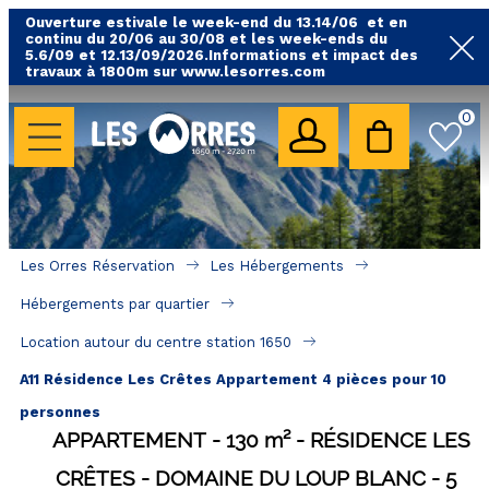
Ouverture estivale le week-end du 13.14/06 et en
continu du 20/06 au 30/08 et les week-ends du
5.6/09 et 12.13/09/2026.Informations et impact des
travaux à 1800m sur www.lesorres.com
0
LES HÉBERGEMENTS
Toutes nos locations
Hébergements avec piscine
Hébergements labellisés qualité
Les Orres Réservation
Les Hébergements
A proximité des remontées mécaniques ( VTT, 
Hébergements par quartier
randonnées....)
Location autour du centre station 1650
Hébergements par quartier
A11 Résidence Les Crêtes Appartement 4 pièces pour 10
Hôtels - Chambres d'Hôtes & SPA
personnes
APPARTEMENT
130
m²
RÉSIDENCE LES
SÉJOURS & BONS PLANS
CRÊTES - DOMAINE DU LOUP BLANC
5