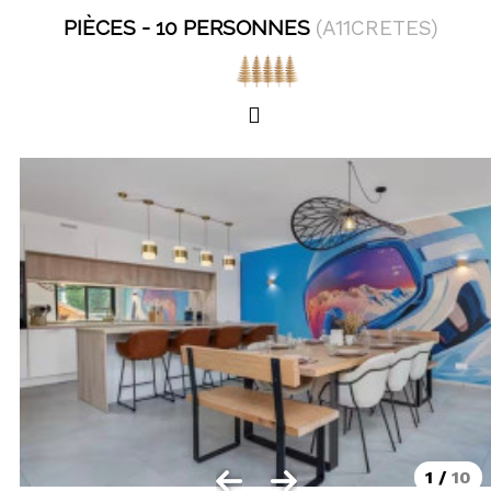
LOCALISATION
PIÈCES
10 PERSONNES
(
A11CRETES
)
Les Orres 1550
Les Orres 1650
Les Orres 1650 centre station
Les Orres 1800 Bois Méan
Les Orres et ses hameaux
VISUALISER LE PLAN DES ORRES
BONS PLANS ACTIVITÉS
Carte Multi activités
Forfaits remontées mécaniques VTT
CONTACT / DEVIS
1
/
10