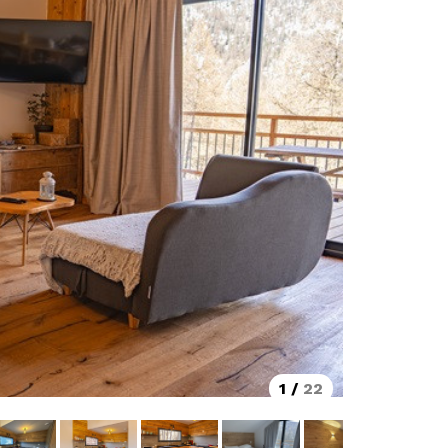
1
/
22