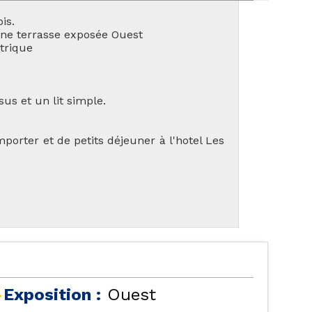
is.
ne terrasse exposée Ouest
ctrique
us et un lit simple.
TES NOS LOCATIONS
LES ORRES 1550
mporter et de petits déjeuner à l'hotel Les
ÉBERGEMENTS AVEC
LES ORRES 1650
PISCINE
Exposition :
Ouest