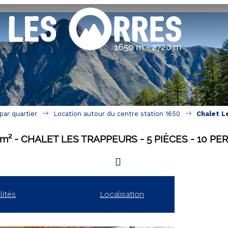
ar quartier
Location autour du centre station 1650
Chalet L
m²
CHALET LES TRAPPEURS
5 PIÈCES
10 PE
lités
Localisation