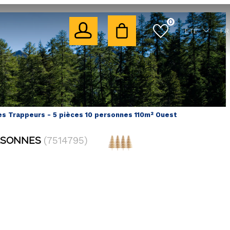
0
ÉTÉ
FR
es Trappeurs - 5 pièces 10 personnes 110m² Ouest
RSONNES
(
7514795
)