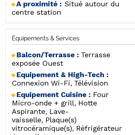
SÉJOURS & BONS
A proximité :
Situé autour du
HÉBERG
LES
PLANS
centre station
CAR
LOCALISATION
BONS PLANS
ACTIVITÉS
Équipements & Services
CONTACT / DEVIS
REMONT
FO
Balcon/Terrasse
:
Terrasse
FAQ
LES OR
exposée Ouest
INSPIREZ-VOUS !
Equipement & High-Tech
:
Connexion Wi-Fi
Télévision
Equipement Cuisine
:
Four
H
Micro-onde + grill
Hotte
LES ORR
Aspirante
Lave-
vaisselle
Plaque(s)
vitrocéramique(s)
Réfrigérateur