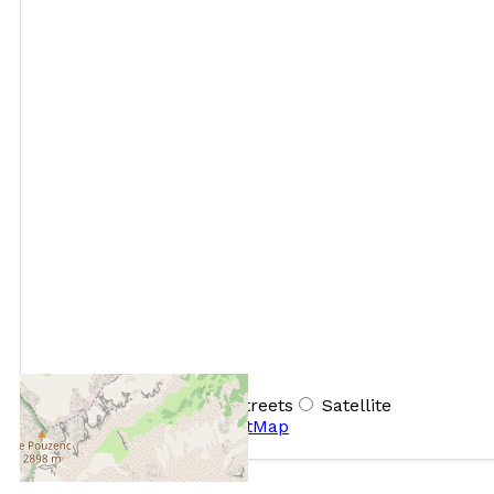
+
−
OpenStreetMap
Streets
Satellite
Leaflet
|
©
OpenStreetMap