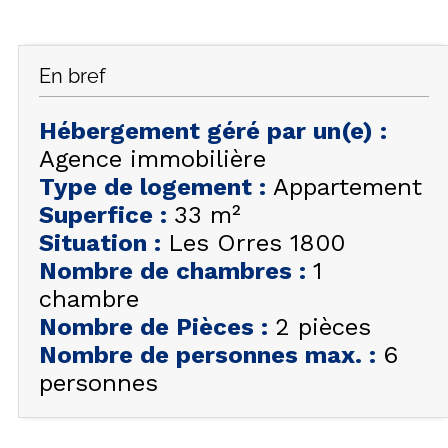
FAQ
INSPIREZ-VOUS !
En bref
ÉTÉ
FR
EN
HIVER
Hébergement géré par un(e)
:
Agence immobilière
+33 (0)4 92 44 19 17
Type de logement
:
Appartement
Superfice
:
33
m²
Situation
:
Les Orres 1800
Nombre de chambres
:
1
chambre
Nombre de Pièces
:
2 pièces
Nombre de personnes max.
:
6
personnes