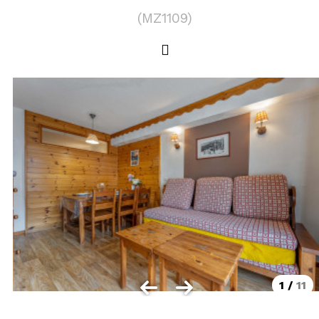
LOCALISATION
(
MZ1109
)
Les Orres 1550
Les Orres 1650
Les Orres 1650 centre station
Les Orres 1800 Bois Méan
Les Orres et ses hameaux
VISUALISER LE PLAN DES ORRES
BONS PLANS ACTIVITÉS
Carte Multi activités
Forfaits remontées mécaniques VTT
1
/
11
CONTACT / DEVIS