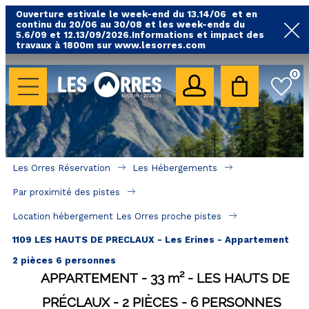
Ouverture estivale le week-end du 13.14/06 et en
continu du 20/06 au 30/08 et les week-ends du
5.6/09 et 12.13/09/2026.Informations et impact des
travaux à 1800m sur www.lesorres.com
0
LES HÉBERGEMENTS
Toutes nos locations
Hébergements avec piscine
Hébergements labellisés qualité
Les Orres Réservation
Les Hébergements
A proximité des remontées mécaniques ( VTT, 
Par proximité des pistes
randonnées....)
Location hébergement Les Orres proche pistes
Hébergements par quartier
1109 LES HAUTS DE PRECLAUX - Les Erines - Appartement
Hôtels - Chambres d'Hôtes & SPA
2 pièces 6 personnes
APPARTEMENT
33
m²
LES HAUTS DE
SÉJOURS & BONS PLANS
PRÉCLAUX
2 PIÈCES
6 PERSONNES