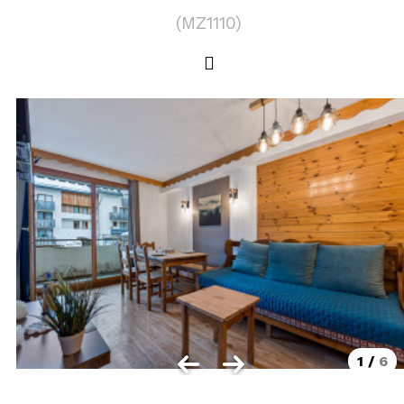
LOCALISATION
(
MZ1110
)
Les Orres 1550
Les Orres 1650
Les Orres 1650 centre station
Les Orres 1800 Bois Méan
Les Orres et ses hameaux
VISUALISER LE PLAN DES ORRES
BONS PLANS ACTIVITÉS
Carte Multi activités
Forfaits remontées mécaniques VTT
1
/
6
CONTACT / DEVIS