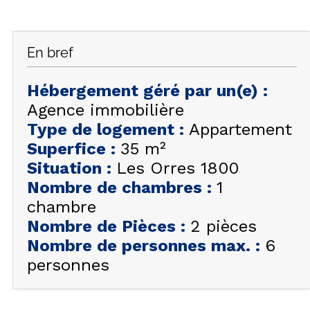
FAQ
INSPIREZ-VOUS !
En bref
ÉTÉ
FR
EN
HIVER
Hébergement géré par un(e)
:
Agence immobilière
+33 (0)4 92 44 19 17
Type de logement
:
Appartement
Superfice
:
35
m²
Situation
:
Les Orres 1800
Nombre de chambres
:
1
chambre
Nombre de Pièces
:
2 pièces
Nombre de personnes max.
:
6
personnes