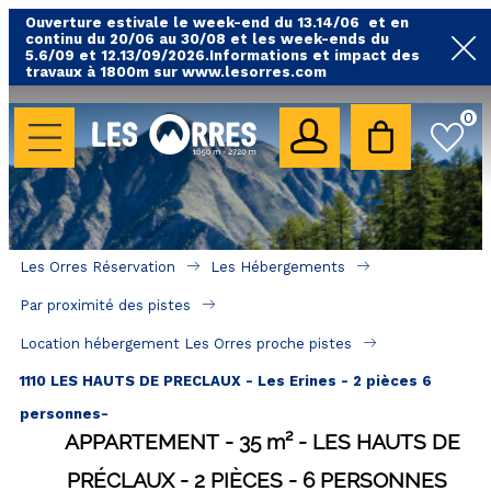
Ouverture estivale le week-end du 13.14/06 et en
continu du 20/06 au 30/08 et les week-ends du
5.6/09 et 12.13/09/2026.Informations et impact des
travaux à 1800m sur www.lesorres.com
0
LES HÉBERGEMENTS
Toutes nos locations
Hébergements avec piscine
Hébergements labellisés qualité
Les Orres Réservation
Les Hébergements
A proximité des remontées mécaniques ( VTT, 
Par proximité des pistes
randonnées....)
Location hébergement Les Orres proche pistes
Hébergements par quartier
1110 LES HAUTS DE PRECLAUX - Les Erines - 2 pièces 6
Hôtels - Chambres d'Hôtes & SPA
personnes-
APPARTEMENT
35
m²
LES HAUTS DE
SÉJOURS & BONS PLANS
PRÉCLAUX
2 PIÈCES
6 PERSONNES