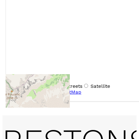
+
−
OpenStreetMap
Streets
Satellite
Leaflet
|
©
OpenStreetMap