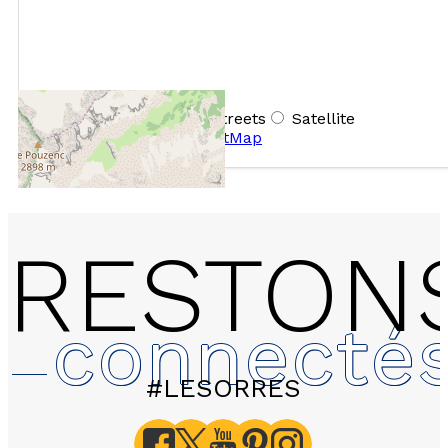
+
−
OpenStreetMap
Streets
Satellite
Leaflet
|
©
OpenStreetMap
RESTON
connecté
#LESORRES
1121 - LES HAUTS DE P
Erines - Appartement 2 