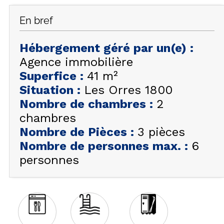
FAQ
En bref
INSPIREZ-VOUS !
Hébergement géré par un(e)
:
ÉTÉ
FR
EN
Agence immobilière
HIVER
Superfice
:
41
m²
+33 (0)4 92 44 19 17
Situation
:
Les Orres 1800
Nombre de chambres
:
2
chambres
Nombre de Pièces
:
3 pièces
Nombre de personnes max.
:
6
personnes