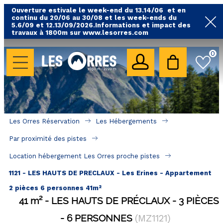
Ouverture estivale le week-end du 13.14/06 et en
continu du 20/06 au 30/08 et les week-ends du
5.6/09 et 12.13/09/2026.Informations et impact des
travaux à 1800m sur www.lesorres.com
0
LES HÉBERGEMENTS
Toutes nos locations
Hébergements avec piscine
Hébergements labellisés qualité
Les Orres Réservation
Les Hébergements
A proximité des remontées mécaniques ( VTT, 
Par proximité des pistes
randonnées....)
Location hébergement Les Orres proche pistes
Hébergements par quartier
1121 - LES HAUTS DE PRECLAUX - Les Erines - Appartement
Hôtels - Chambres d'Hôtes & SPA
2 pièces 6 personnes 41m²
41
m²
LES HAUTS DE PRÉCLAUX
3 PIÈCES
SÉJOURS & BONS PLANS
6 PERSONNES
(
MZ1121
)