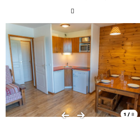
LOCALISATION
Les Orres 1550
Les Orres 1650
Les Orres 1650 centre station
Les Orres 1800 Bois Méan
Les Orres et ses hameaux
VISUALISER LE PLAN DES ORRES
BONS PLANS ACTIVITÉS
Carte Multi activités
Forfaits remontées mécaniques VTT
1
/
8
CONTACT / DEVIS