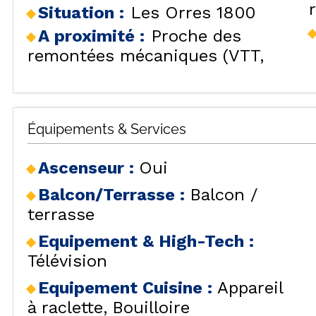
SÉJOURS & BONS
Situation :
Les Orres 1800
HÉBERG
LES
PLANS
CAR
A proximité :
Proche des
LOCALISATION
remontées mécaniques (VTT,
BONS PLANS
ACTIVITÉS
CONTACT / DEVIS
REMONT
FO
Équipements & Services
FAQ
LES OR
INSPIREZ-VOUS !
Ascenseur
:
Oui
Balcon/Terrasse
:
Balcon /
terrasse
Equipement & High-Tech
:
LES ORR
Télévision
Equipement Cuisine
:
Appareil
à raclette
Bouilloire