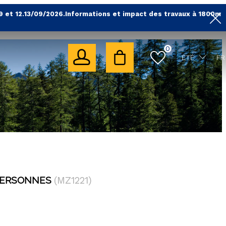
9 et 12.13/09/2026.Informations et impact des travaux à 1800m
0
ÉTÉ
FR
PERSONNES
(
MZ1221
)