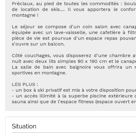
Préclaux, au pied de toutes les commodités : boula
de location de skis.... Il vous apportera le conf
montagne !
Le séjour se compose d'un coin salon avec canapé
équipée avec un lave-vaisselle, une cafetière à filtre
pièce de vie est pourvue d'un espace repas pouvant
s'ouvre sur un balcon.
Côté couchages, vous disposerez d'une chambre av
TOU
nuit avec deux lits simples 80 x 190 cm et le canapé
La salle de bain avec baignoire vous offrira u
sportives en montagne.
LES PLUS :
- un box à ski privatif est mis à votre disposition pou
- un accès illimité à la superbe piscine extérieure
H
sauna ainsi que de l'espace fitness (espace ouvert 
LES
HÉBERGEMENTS
Situation