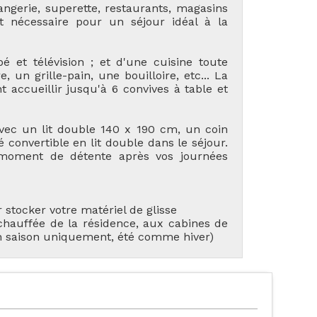
ngerie, superette, restaurants, magasins
ort nécessaire pour un séjour idéal à la
 et télévision ; et d'une cuisine toute
, un grille-pain, une bouilloire, etc... La
 accueillir jusqu'à 6 convives à table et
ec un lit double 140 x 190 cm, un coin
TES NOS LOCATIONS
LES ORRES 1550
 convertible en lit double dans le séjour.
n moment de détente après vos journées
r stocker votre matériel de glisse
 chauffée de la résidence, aux cabines de
ÉBERGEMENTS AVEC
en saison uniquement, été comme hiver)
LES ORRES 1650
PISCINE