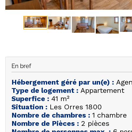
En bref
Hébergement géré par un(e)
:
Agen
Type de logement
:
Appartement
Superfice
:
41
m²
Situation
:
Les Orres 1800
Nombre de chambres
:
1 chambre
Nombre de Pièces
:
2 pièces
Nombre de personnes max.
:
6 per