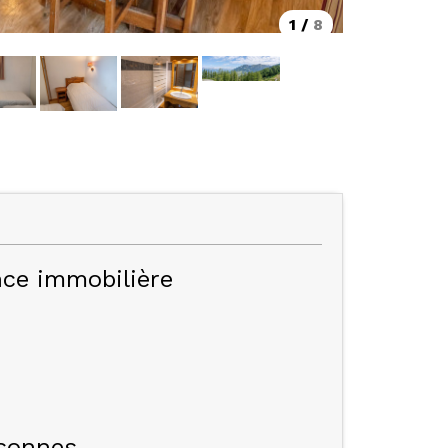
1
/
8
ce immobilière
sonnes