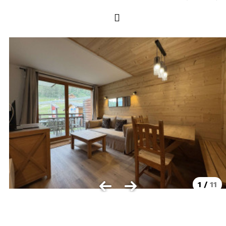
LOCALISATION
Les Orres 1550
Les Orres 1650
Les Orres 1650 centre station
Les Orres 1800 Bois Méan
Les Orres et ses hameaux
VISUALISER LE PLAN DES ORRES
BONS PLANS ACTIVITÉS
Carte Multi activités
Forfaits remontées mécaniques VTT
1
/
11
CONTACT / DEVIS