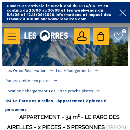
Ouverture estivale le week-end du 13.14/06 et en
continu du 20/06 au 30/08 et les week-ends du
5.6/09 et 12.13/09/2026.Informations et impact des
travaux à 1800m sur www.lesorres.com
0
LES HÉBERGEMENTS
Toutes nos locations
Hébergements avec piscine
Hébergements labellisés qualité
Les Orres Réservation
Les Hébergements
A proximité des remontées mécaniques ( VTT, 
Par proximité des pistes
randonnées....)
Location hébergement Les Orres proche pistes
Hébergements par quartier
124 Le Parc des Airelles - Appartement 2 pièces 6
Hôtels - Chambres d'Hôtes & SPA
personnes
APPARTEMENT
34
m²
LE PARC DES
SÉJOURS & BONS PLANS
AIRELLES
2 PIÈCES
6 PERSONNES
(
1PA124
)