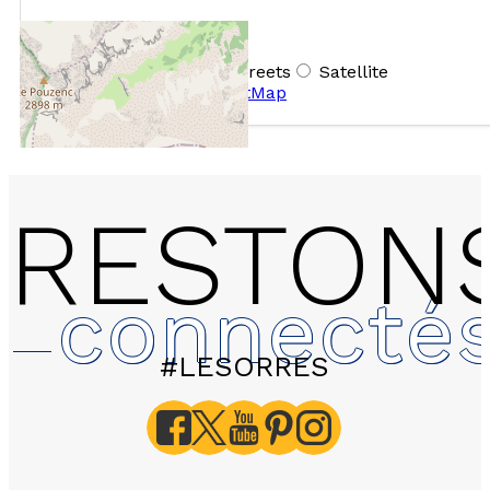
+
−
OpenStreetMap
Streets
Satellite
Leaflet
|
©
OpenStreetMap
RESTON
connecté
#LESORRES
124 Le Parc des Airelles
Appartement 2 pièces 6