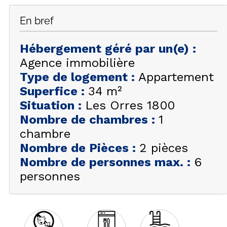
FAQ
En bref
INSPIREZ-VOUS !
Hébergement géré par un(e)
:
ÉTÉ
FR
EN
Agence immobilière
HIVER
Type de logement
:
Appartement
+33 (0)4 92 44 19 17
Superfice
:
34
m²
Situation
:
Les Orres 1800
Nombre de chambres
:
1
chambre
Nombre de Pièces
:
2 pièces
Nombre de personnes max.
:
6
personnes