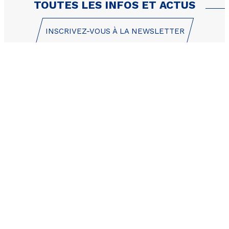
TOUTES LES INFOS ET ACTUS
INSCRIVEZ-VOUS À LA NEWSLETTER
1 Place des Etoiles
05200 Les Orres
+33 (0)4 92 44 19 17
CONTACT / DEVIS