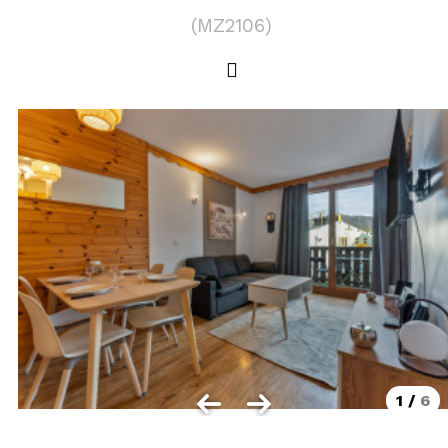
LOCALISATION
(
MZ2106
)
Les Orres 1550
Les Orres 1650
Les Orres 1650 centre station
Les Orres 1800 Bois Méan
Les Orres et ses hameaux
VISUALISER LE PLAN DES ORRES
BONS PLANS ACTIVITÉS
Carte Multi activités
Forfaits remontées mécaniques VTT
1
/
6
CONTACT / DEVIS