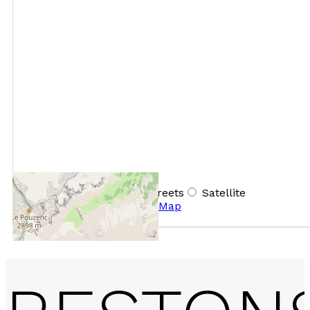
+
−
OpenStreetMap
Streets
Satellite
Leaflet
|
©
OpenStreetMap