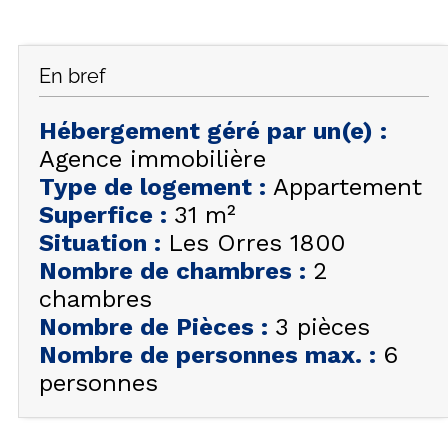
FAQ
INSPIREZ-VOUS !
En bref
ÉTÉ
FR
EN
HIVER
Hébergement géré par un(e)
:
Agence immobilière
+33 (0)4 92 44 19 17
Type de logement
:
Appartement
Superfice
:
31
m²
Situation
:
Les Orres 1800
Nombre de chambres
:
2
chambres
Nombre de Pièces
:
3 pièces
Nombre de personnes max.
:
6
personnes