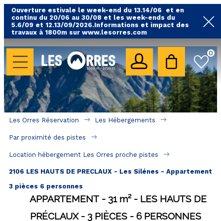
Ouverture estivale le week-end du 13.14/06 et en
continu du 20/06 au 30/08 et les week-ends du
5.6/09 et 12.13/09/2026.Informations et impact des
travaux à 1800m sur www.lesorres.com
0
LES HÉBERGEMENTS
Toutes nos locations
Hébergements avec piscine
Hébergements labellisés qualité
Les Orres Réservation
Les Hébergements
A proximité des remontées mécaniques ( VTT, 
Par proximité des pistes
randonnées....)
Location hébergement Les Orres proche pistes
Hébergements par quartier
2106 LES HAUTS DE PRECLAUX - Les Silénes - Appartement
Hôtels - Chambres d'Hôtes & SPA
3 pièces 6 personnes
APPARTEMENT
31
m²
LES HAUTS DE
SÉJOURS & BONS PLANS
PRÉCLAUX
3 PIÈCES
6 PERSONNES