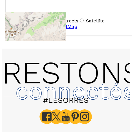
+
−
OpenStreetMap
Streets
Satellite
Leaflet
|
©
OpenStreetMap
RESTON
connecté
#LESORRES
2115 LES HAUTS DE PR
Silénes - Appartement 2
personnes - 34m²