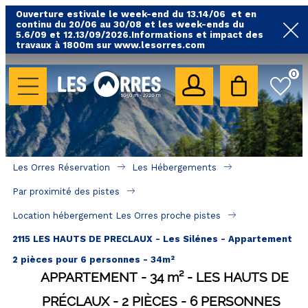
Ouverture estivale le week-end du 13.14/06 et en
continu du 20/06 au 30/08 et les week-ends du
5.6/09 et 12.13/09/2026.Informations et impact des
travaux à 1800m sur www.lesorres.com
0
LES HÉBERGEMENTS
Toutes nos locations
Hébergements avec piscine
Hébergements labellisés qualité
Les Orres Réservation
Les Hébergements
A proximité des remontées mécaniques ( VTT, 
Par proximité des pistes
randonnées....)
Location hébergement Les Orres proche pistes
Hébergements par quartier
2115 LES HAUTS DE PRECLAUX - Les Silénes - Appartement
Hôtels - Chambres d'Hôtes & SPA
2 pièces pour 6 personnes - 34m²
APPARTEMENT
34
m²
LES HAUTS DE
SÉJOURS & BONS PLANS
PRÉCLAUX
2 PIÈCES
6 PERSONNES