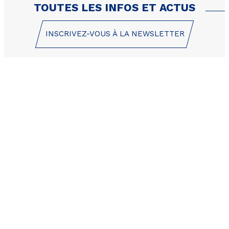
TOUTES LES INFOS ET ACTUS
INSCRIVEZ-VOUS À LA NEWSLETTER
1 Place des Etoiles
05200 Les Orres
+33 (0)4 92 44 19 17
CONTACT / DEVIS