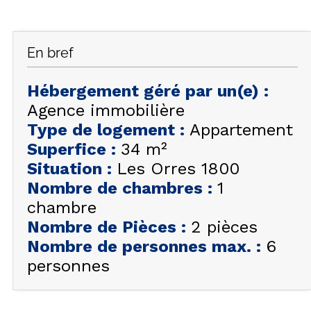
FAQ
INSPIREZ-VOUS !
En bref
ÉTÉ
FR
EN
HIVER
Hébergement géré par un(e)
:
Agence immobilière
+33 (0)4 92 44 19 17
Type de logement
:
Appartement
Superfice
:
34
m²
Situation
:
Les Orres 1800
Nombre de chambres
:
1
chambre
Nombre de Pièces
:
2 pièces
Nombre de personnes max.
:
6
personnes