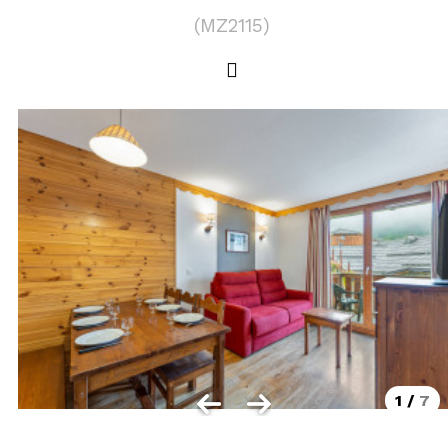
LOCALISATION
(
MZ2115
)
Les Orres 1550
Les Orres 1650
Les Orres 1650 centre station
Les Orres 1800 Bois Méan
Les Orres et ses hameaux
VISUALISER LE PLAN DES ORRES
BONS PLANS ACTIVITÉS
Carte Multi activités
Forfaits remontées mécaniques VTT
1
/
7
CONTACT / DEVIS