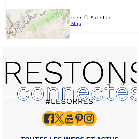
+
−
OpenStreetMap
Streets
Satellite
Leaflet
|
©
OpenStreetMap
RESTON
connecté
#LESORRES
2306 LES HAUTS DE PR
Silénes - Appartement 3
pour 8 personnes - 49m