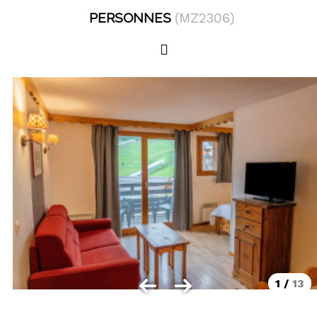
LOCALISATION
PERSONNES
(
MZ2306
)
Les Orres 1550
Les Orres 1650
Les Orres 1650 centre station
Les Orres 1800 Bois Méan
Les Orres et ses hameaux
VISUALISER LE PLAN DES ORRES
BONS PLANS ACTIVITÉS
Carte Multi activités
Forfaits remontées mécaniques VTT
1
/
13
CONTACT / DEVIS