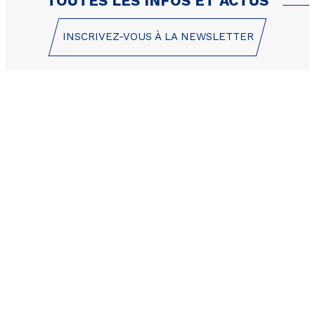
TOUTES LES INFOS ET ACTUS
INSCRIVEZ-VOUS À LA NEWSLETTER
1 Place des Etoiles
05200 Les Orres
+33 (0)4 92 44 19 17
CONTACT / DEVIS