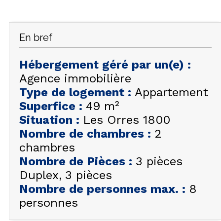
FAQ
INSPIREZ-VOUS !
En bref
ÉTÉ
FR
EN
HIVER
Hébergement géré par un(e)
:
Agence immobilière
+33 (0)4 92 44 19 17
Type de logement
:
Appartement
Superfice
:
49
m²
Situation
:
Les Orres 1800
Nombre de chambres
:
2
chambres
Nombre de Pièces
:
3 pièces
Duplex
3 pièces
Nombre de personnes max.
:
8
personnes