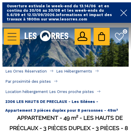
Ouverture estivale le week-end du 13.14/06 et en
continu du 20/06 au 30/08 et les week-ends du
5.6/09 et 12.13/09/2026.Informations et impact des
travaux à 1800m sur www.lesorres.com
0
LES HÉBERGEMENTS
Toutes nos locations
Hébergements avec piscine
Hébergements labellisés qualité
Les Orres Réservation
Les Hébergements
A proximité des remontées mécaniques ( VTT, 
Par proximité des pistes
randonnées....)
Location hébergement Les Orres proche pistes
Hébergements par quartier
2306 LES HAUTS DE PRECLAUX - Les Silénes -
Hôtels - Chambres d'Hôtes & SPA
Appartement 3 pièces duplex pour 8 personnes - 49m²
APPARTEMENT
49
m²
LES HAUTS DE
SÉJOURS & BONS PLANS
PRÉCLAUX
3 PIÈCES DUPLEX
3 PIÈCES
8