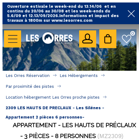
Ouverture estivale le week-end du 13.14/06 et en
continu du 20/06 au 30/08 et les week-ends du
5.6/09 et 12.13/09/2026.Informations et impact des
travaux à 1800m sur www.lesorres.com
0
LES HÉBERGEMENTS
Toutes nos locations
Hébergements avec piscine
Hébergements labellisés qualité
Les Orres Réservation
Les Hébergements
A proximité des remontées mécaniques ( VTT, 
Par proximité des pistes
randonnées....)
Location hébergement Les Orres proche pistes
Hébergements par quartier
2309 LES HAUTS DE PRECLAUX - Les Silénes -
Hôtels - Chambres d'Hôtes & SPA
Appartement 2 pièces 6 personnes-
APPARTEMENT
LES HAUTS DE PRÉCLAUX
SÉJOURS & BONS PLANS
3 PIÈCES
8 PERSONNES
(
MZ2309
)