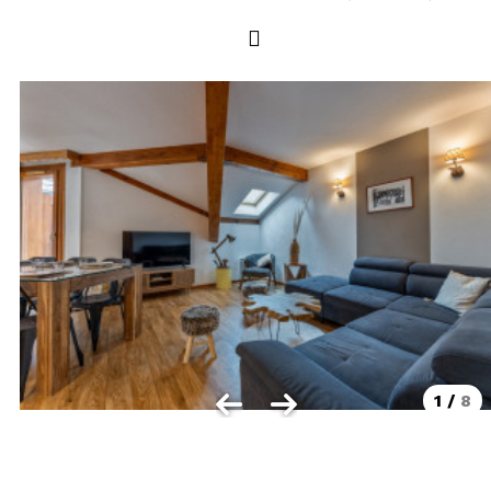
LOCALISATION
Les Orres 1550
Les Orres 1650
Les Orres 1650 centre station
Les Orres 1800 Bois Méan
Les Orres et ses hameaux
VISUALISER LE PLAN DES ORRES
BONS PLANS ACTIVITÉS
Carte Multi activités
Forfaits remontées mécaniques VTT
1
/
8
CONTACT / DEVIS