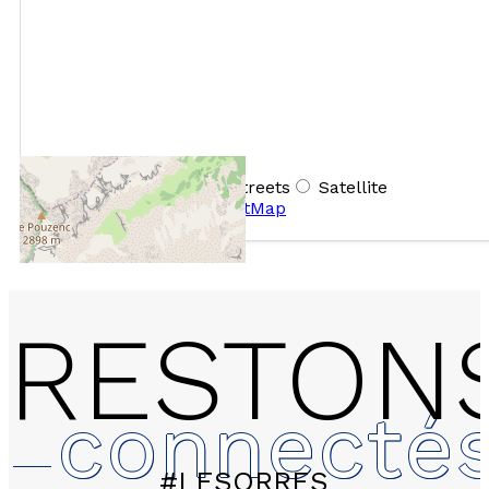
+
−
OpenStreetMap
Streets
Satellite
Leaflet
|
©
OpenStreetMap
RESTON
connecté
#LESORRES