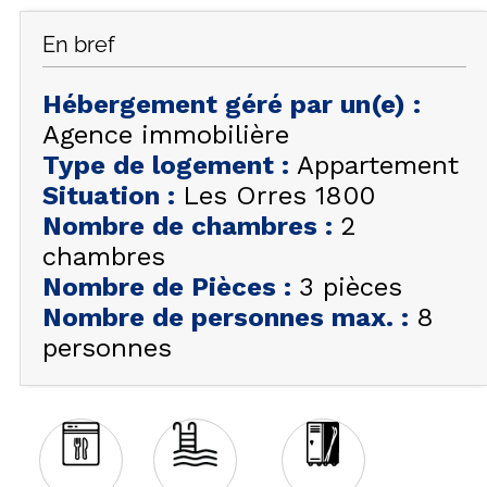
FAQ
En bref
INSPIREZ-VOUS !
Hébergement géré par un(e)
:
ÉTÉ
FR
EN
Agence immobilière
HIVER
Type de logement
:
Appartement
+33 (0)4 92 44 19 17
Situation
:
Les Orres 1800
Nombre de chambres
:
2
chambres
Nombre de Pièces
:
3 pièces
Nombre de personnes max.
:
8
personnes