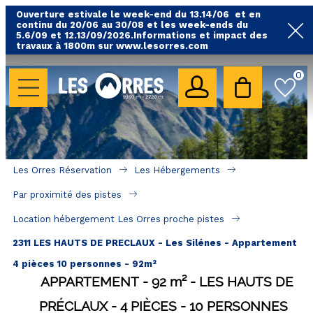
Ouverture estivale le week-end du 13.14/06 et en
continu du 20/06 au 30/08 et les week-ends du
5.6/09 et 12.13/09/2026.Informations et impact des
travaux à 1800m sur www.lesorres.com
0
LES HÉBERGEMENTS
Toutes nos locations
Hébergements avec piscine
Hébergements labellisés qualité
Les Orres Réservation
Les Hébergements
A proximité des remontées mécaniques ( VTT, 
Par proximité des pistes
randonnées....)
Location hébergement Les Orres proche pistes
Hébergements par quartier
2311 LES HAUTS DE PRECLAUX - Les Silénes - Appartement
Hôtels - Chambres d'Hôtes & SPA
4 pièces 10 personnes - 92m²
APPARTEMENT
92
m²
LES HAUTS DE
SÉJOURS & BONS PLANS
PRÉCLAUX
4 PIÈCES
10 PERSONNES