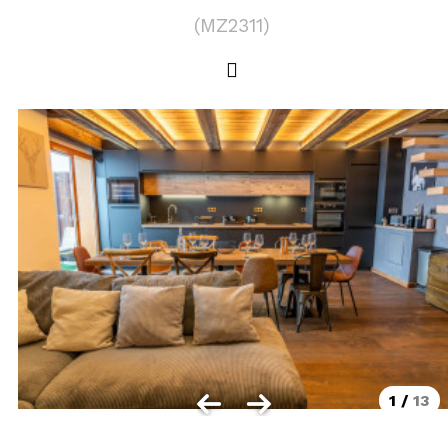
LOCALISATION
(
MZ2311
)
Les Orres 1550
Les Orres 1650
Les Orres 1650 centre station
Les Orres 1800 Bois Méan
Les Orres et ses hameaux
VISUALISER LE PLAN DES ORRES
BONS PLANS ACTIVITÉS
Carte Multi activités
Forfaits remontées mécaniques VTT
1
/
13
CONTACT / DEVIS