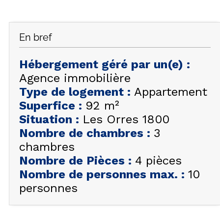
FAQ
INSPIREZ-VOUS !
En bref
ÉTÉ
FR
EN
HIVER
Hébergement géré par un(e)
:
Agence immobilière
+33 (0)4 92 44 19 17
Type de logement
:
Appartement
Superfice
:
92
m²
Situation
:
Les Orres 1800
Nombre de chambres
:
3
chambres
Nombre de Pièces
:
4 pièces
Nombre de personnes max.
:
10
personnes