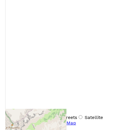
+
−
OpenStreetMap
Streets
Satellite
Leaflet
|
©
OpenStreetMap