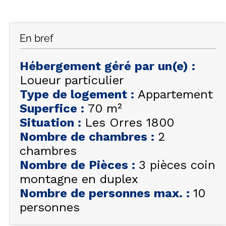
FAQ
INSPIREZ-VOUS !
En bref
ÉTÉ
FR
EN
HIVER
Hébergement géré par un(e)
:
Loueur particulier
+33 (0)4 92 44 19 17
Type de logement
:
Appartement
Superfice
:
70
m²
Situation
:
Les Orres 1800
Nombre de chambres
:
2
chambres
Nombre de Pièces
:
3 pièces coin
montagne en duplex
Nombre de personnes max.
:
10
personnes