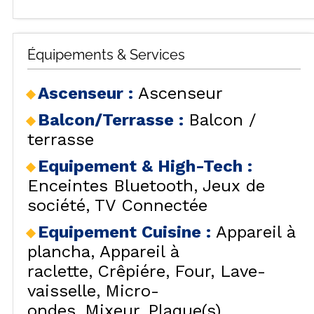
Équipements & Services
Ascenseur
:
Ascenseur
Balcon/Terrasse
:
Balcon /
terrasse
Equipement & High-Tech
:
Enceintes Bluetooth
Jeux de
société
TV Connectée
Equipement Cuisine
:
Appareil à
plancha
Appareil à
raclette
Crêpiére
Four
Lave-
vaisselle
Micro-
ondes
Mixeur
Plaque(s)