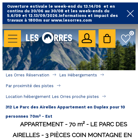
Ouverture estivale le week-end du 13.14/06 et en
continu du 20/06 au 30/08 et les week-ends du
5.6/09 et 12.13/09/2026.Informations et impact des
travaux à 1800m sur www.lesorres.com
0
LES HÉBERGEMENTS
Toutes nos locations
Hébergements avec piscine
Hébergements labellisés qualité
Les Orres Réservation
Les Hébergements
A proximité des remontées mécaniques ( VTT, 
Par proximité des pistes
randonnées....)
Location hébergement Les Orres proche pistes
Hébergements par quartier
312 Le Parc des Airelles Appartement en Duplex pour 10
Hôtels - Chambres d'Hôtes & SPA
personnes 70m² - Est
APPARTEMENT
70
m²
LE PARC DES
SÉJOURS & BONS PLANS
AIRELLES
3 PIÈCES COIN MONTAGNE EN