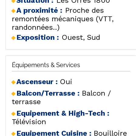
Situation :
Les Orres 1800
A proximité :
Proche des
remontées mécaniques (VTT,
randonnées..)
Exposition :
Ouest
Sud
Équipements & Services
Ascenseur
:
Oui
Balcon/Terrasse
:
Balcon /
terrasse
Equipement & High-Tech
:
Télévision
Equipement Cuisine
:
Bouilloire