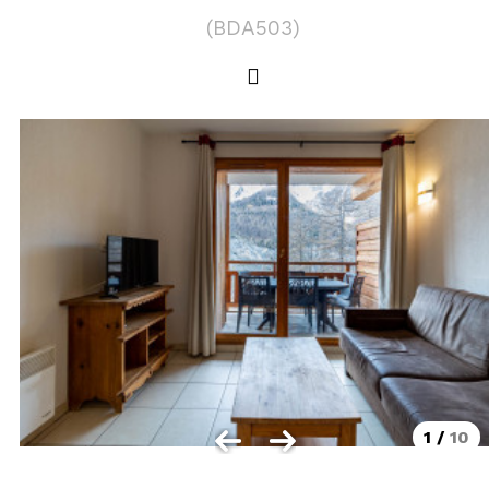
LOCALISATION
(
BDA503
)
Les Orres 1550
Les Orres 1650
Les Orres 1650 centre station
Les Orres 1800 Bois Méan
Les Orres et ses hameaux
VISUALISER LE PLAN DES ORRES
BONS PLANS ACTIVITÉS
Carte Multi activités
Forfaits remontées mécaniques VTT
1
/
10
CONTACT / DEVIS