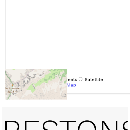
+
−
OpenStreetMap
Streets
Satellite
Leaflet
|
©
OpenStreetMap