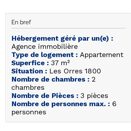
FAQ
INSPIREZ-VOUS !
En bref
ÉTÉ
FR
EN
HIVER
Hébergement géré par un(e)
:
Agence immobilière
+33 (0)4 92 44 19 17
Type de logement
:
Appartement
Superfice
:
37
m²
Situation
:
Les Orres 1800
Nombre de chambres
:
2
chambres
Nombre de Pièces
:
3 pièces
Nombre de personnes max.
:
6
personnes