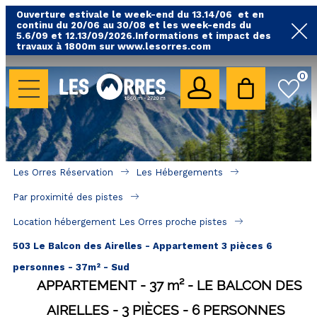
Ouverture estivale le week-end du 13.14/06 et en
continu du 20/06 au 30/08 et les week-ends du
5.6/09 et 12.13/09/2026.Informations et impact des
travaux à 1800m sur www.lesorres.com
0
LES HÉBERGEMENTS
Toutes nos locations
Hébergements avec piscine
Hébergements labellisés qualité
Les Orres Réservation
Les Hébergements
A proximité des remontées mécaniques ( VTT, 
Par proximité des pistes
randonnées....)
Location hébergement Les Orres proche pistes
Hébergements par quartier
503 Le Balcon des Airelles - Appartement 3 pièces 6
Hôtels - Chambres d'Hôtes & SPA
personnes - 37m² - Sud
APPARTEMENT
37
m²
LE BALCON DES
SÉJOURS & BONS PLANS
AIRELLES
3 PIÈCES
6 PERSONNES