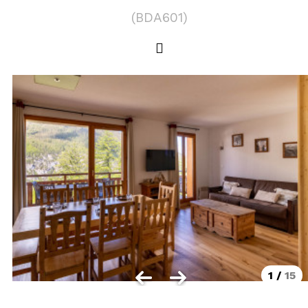
LOCALISATION
(
BDA601
)
Les Orres 1550
Les Orres 1650
Les Orres 1650 centre station
Les Orres 1800 Bois Méan
Les Orres et ses hameaux
VISUALISER LE PLAN DES ORRES
BONS PLANS ACTIVITÉS
Carte Multi activités
Forfaits remontées mécaniques VTT
1
/
15
CONTACT / DEVIS