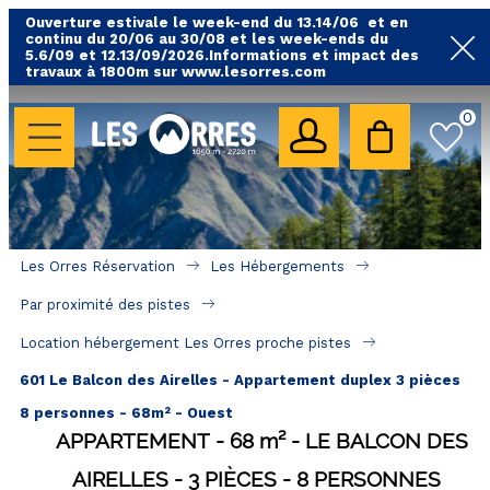
Ouverture estivale le week-end du 13.14/06 et en
continu du 20/06 au 30/08 et les week-ends du
5.6/09 et 12.13/09/2026.Informations et impact des
travaux à 1800m sur www.lesorres.com
0
LES HÉBERGEMENTS
Toutes nos locations
Hébergements avec piscine
Hébergements labellisés qualité
Les Orres Réservation
Les Hébergements
A proximité des remontées mécaniques ( VTT, 
Par proximité des pistes
randonnées....)
Location hébergement Les Orres proche pistes
Hébergements par quartier
601 Le Balcon des Airelles - Appartement duplex 3 pièces
Hôtels - Chambres d'Hôtes & SPA
8 personnes - 68m² - Ouest
APPARTEMENT
68
m²
LE BALCON DES
SÉJOURS & BONS PLANS
AIRELLES
3 PIÈCES
8 PERSONNES