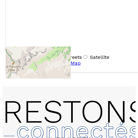
+
−
OpenStreetMap
Streets
Satellite
Leaflet
|
©
OpenStreetMap
RESTON
connecté