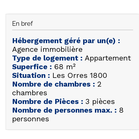
FAQ
INSPIREZ-VOUS !
En bref
ÉTÉ
FR
EN
HIVER
Hébergement géré par un(e)
:
Agence immobilière
+33 (0)4 92 44 19 17
Type de logement
:
Appartement
Superfice
:
68
m²
Situation
:
Les Orres 1800
Nombre de chambres
:
2
chambres
Nombre de Pièces
:
3 pièces
Nombre de personnes max.
:
8
personnes