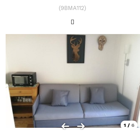
LOCALISATION
(
9BMA112
)
Les Orres 1550
Les Orres 1650
Les Orres 1650 centre station
Les Orres 1800 Bois Méan
Les Orres et ses hameaux
VISUALISER LE PLAN DES ORRES
BONS PLANS ACTIVITÉS
Carte Multi activités
Forfaits remontées mécaniques VTT
1
/
6
CONTACT / DEVIS