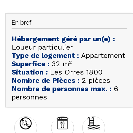
FAQ
INSPIREZ-VOUS !
En bref
ÉTÉ
FR
EN
HIVER
Hébergement géré par un(e)
:
Loueur particulier
+33 (0)4 92 44 19 17
Type de logement
:
Appartement
Superfice
:
32
m²
Situation
:
Les Orres 1800
Nombre de Pièces
:
2 pièces
Nombre de personnes max.
:
6
personnes