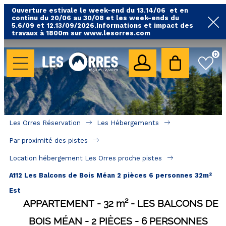
Ouverture estivale le week-end du 13.14/06 et en
continu du 20/06 au 30/08 et les week-ends du
5.6/09 et 12.13/09/2026.Informations et impact des
travaux à 1800m sur www.lesorres.com
0
LES HÉBERGEMENTS
Toutes nos locations
Hébergements avec piscine
Hébergements labellisés qualité
Les Orres Réservation
Les Hébergements
A proximité des remontées mécaniques ( VTT, 
Par proximité des pistes
randonnées....)
Location hébergement Les Orres proche pistes
Hébergements par quartier
A112 Les Balcons de Bois Méan 2 pièces 6 personnes 32m²
Hôtels - Chambres d'Hôtes & SPA
Est
APPARTEMENT
32
m²
LES BALCONS DE
SÉJOURS & BONS PLANS
BOIS MÉAN
2 PIÈCES
6 PERSONNES