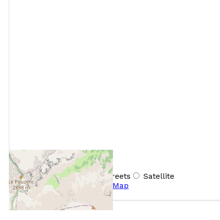
+
−
OpenStreetMap
Streets
Satellite
Leaflet
|
©
OpenStreetMap