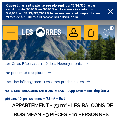
Ouverture estivale le week-end du 13.14/06 et en
continu du 20/06 au 30/08 et les week-ends du
5.6/09 et 12.13/09/2026.Informations et impact des
travaux à 1800m sur www.lesorres.com
0
LES HÉBERGEMENTS
Toutes nos locations
Hébergements avec piscine
Hébergements labellisés qualité
Les Orres Réservation
Les Hébergements
A proximité des remontées mécaniques ( VTT, 
Par proximité des pistes
randonnées....)
Location hébergement Les Orres proche pistes
Hébergements par quartier
A216 LES BALCONS DE BOIS MÉAN - Appartement duplex 3
Hôtels - Chambres d'Hôtes & SPA
pièces 10 personnes - 73m² - Est
APPARTEMENT
73
m²
LES BALCONS DE
SÉJOURS & BONS PLANS
BOIS MÉAN
3 PIÈCES
10 PERSONNES