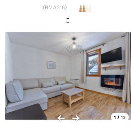
LOCALISATION
(
BMA216
)
Les Orres 1550
Les Orres 1650
Les Orres 1650 centre station
Les Orres 1800 Bois Méan
Les Orres et ses hameaux
VISUALISER LE PLAN DES ORRES
BONS PLANS ACTIVITÉS
Carte Multi activités
Forfaits remontées mécaniques VTT
1
/
13
CONTACT / DEVIS