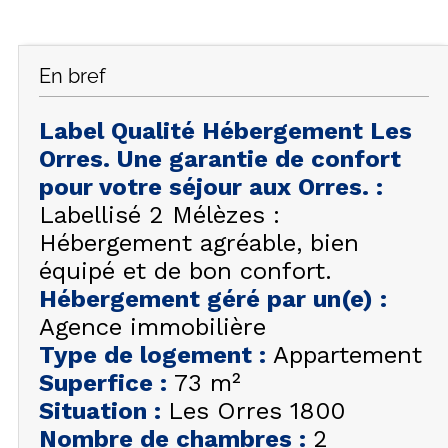
FAQ
INSPIREZ-VOUS !
En bref
ÉTÉ
FR
EN
HIVER
Label Qualité Hébergement Les
Orres. Une garantie de confort
+33 (0)4 92 44 19 17
pour votre séjour aux Orres.
:
Labellisé 2 Mélèzes :
Hébergement agréable, bien
équipé et de bon confort.
Hébergement géré par un(e)
:
Agence immobilière
Type de logement
:
Appartement
Superfice
:
73
m²
Situation
:
Les Orres 1800
Nombre de chambres
:
2