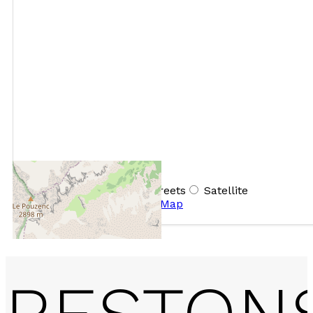
+
−
OpenStreetMap
Streets
Satellite
Leaflet
|
©
OpenStreetMap