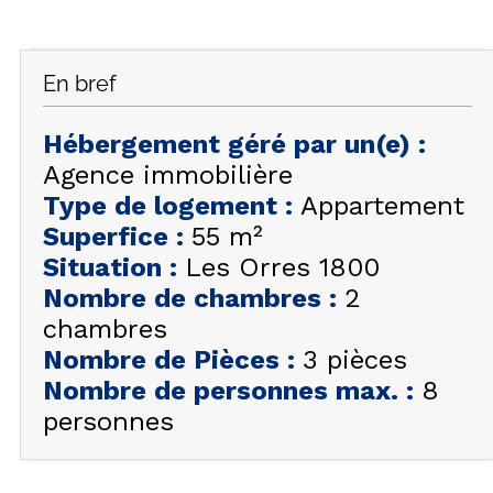
FAQ
INSPIREZ-VOUS !
En bref
ÉTÉ
FR
EN
HIVER
Hébergement géré par un(e)
:
Agence immobilière
+33 (0)4 92 44 19 17
Type de logement
:
Appartement
Superfice
:
55
m²
Situation
:
Les Orres 1800
Nombre de chambres
:
2
chambres
Nombre de Pièces
:
3 pièces
Nombre de personnes max.
:
8
personnes