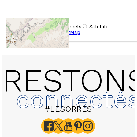
+
−
OpenStreetMap
Streets
Satellite
Leaflet
|
©
OpenStreetMap
RESTON
connecté
#LESORRES
A303 LES HAUTS DE PR
l'Edelweiss - Apparteme
personnes - 55m²