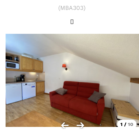
LOCALISATION
(
MBA303
)
Les Orres 1550
Les Orres 1650
Les Orres 1650 centre station
Les Orres 1800 Bois Méan
Les Orres et ses hameaux
VISUALISER LE PLAN DES ORRES
BONS PLANS ACTIVITÉS
Carte Multi activités
Forfaits remontées mécaniques VTT
1
/
10
CONTACT / DEVIS