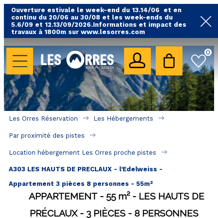
Ouverture estivale le week-end du 13.14/06 et en
continu du 20/06 au 30/08 et les week-ends du
5.6/09 et 12.13/09/2026.Informations et impact des
travaux à 1800m sur www.lesorres.com
0
LES HÉBERGEMENTS
Toutes nos locations
Hébergements avec piscine
Hébergements labellisés qualité
Les Orres Réservation
Les Hébergements
A proximité des remontées mécaniques ( VTT, 
Par proximité des pistes
randonnées....)
Location hébergement Les Orres proche pistes
Hébergements par quartier
A303 LES HAUTS DE PRECLAUX - l'Edelweiss -
Hôtels - Chambres d'Hôtes & SPA
Appartement 3 pièces 8 personnes - 55m²
APPARTEMENT
55
m²
LES HAUTS DE
SÉJOURS & BONS PLANS
PRÉCLAUX
3 PIÈCES
8 PERSONNES