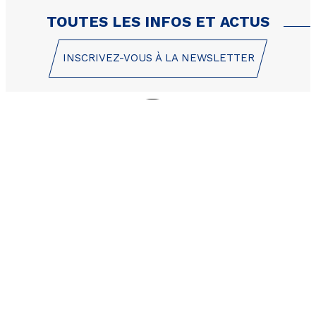
TOUTES LES INFOS ET ACTUS
INSCRIVEZ-VOUS À LA NEWSLETTER
1 Place des Etoiles
05200 Les Orres
+33 (0)4 92 44 19 17
CONTACT / DEVIS