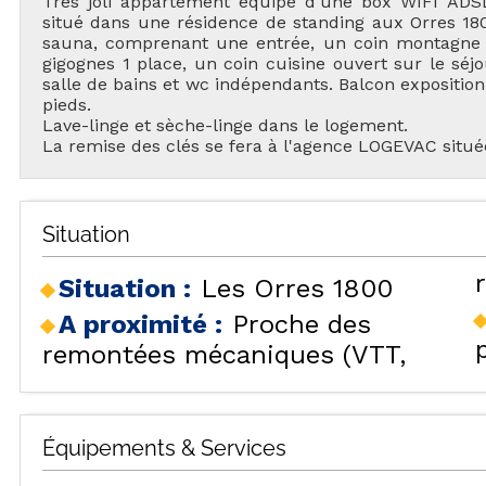
Très joli appartement équipé d'une box WIFI ADSL
situé dans une résidence de standing aux Orres 18
sauna, comprenant une entrée, un coin montagne av
gigognes 1 place, un coin cuisine ouvert sur le séj
salle de bains et wc indépendants. Balcon exposition
pieds.
Lave-linge et sèche-linge dans le logement.
La remise des clés se fera à l'agence LOGEVAC situ
TOU
Situation
Situation :
Les Orres 1800
A proximité :
Proche des
remontées mécaniques (VTT,
H
LES
HÉBERGEMENTS
Équipements & Services