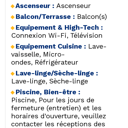
SÉJOURS & BONS
Ascenseur
:
Ascenseur
HÉBERG
LES
PLANS
CAR
LOCALISATION
Balcon/Terrasse
:
Balcon(s)
Equipement & High-Tech
:
BONS PLANS
Connexion Wi-Fi
Télévision
ACTIVITÉS
CONTACT / DEVIS
Equipement Cuisine
:
Lave-
REMONT
FO
vaisselle
Micro-
FAQ
LES OR
INSPIREZ-VOUS !
ondes
Réfrigérateur
Lave-linge/Sèche-linge
:
Lave-linge
Sèche-linge
Piscine, Bien-être
:
LES ORR
Piscine
Pour les jours de
fermeture (entretien) et les
horaires d'ouverture, veuillez
contacter les réceptions des