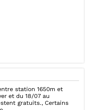
ALISER LE PLAN DES
HÔTELS - CHAMBRES
D'HÔTES & SPA
ORRES
entre station 1650m et
er et du 18/07 au
stent gratuits.
Certains
te