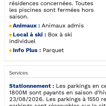
résidences concernées. Toutes
VISU
les piscines sont fermées hors
saison.
Animaux
:
Animaux admis
Local à ski
:
Box à ski
individuel
Info Plus
:
Parquet
Services
Stationnement
:
Les parkings en c
1800M sont payants en saison d'hiv
23/08/2026. Les parkings à 1550 re
parkings sont réservables sur le si