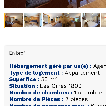
En bref
Hébergement géré par un(e)
:
Agen
Type de logement
:
Appartement
Superfice
:
35
m²
Situation
:
Les Orres 1800
Nombre de chambres
:
1 chambre
Nombre de Pièces
:
2 pièces
Nombre de personnes max.
:
6 per