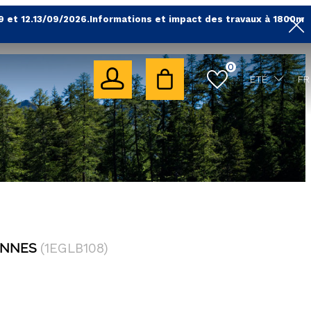
9 et 12.13/09/2026.Informations et impact des travaux à 1800m
0
ÉTÉ
FR
ONNES
(
1EGLB108
)