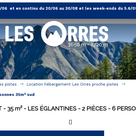
4/06 et en continu du 20/06 au 30/08 et les week-ends du 5.6/0
es pistes
Location hébergement Les Orres proche pistes
rsonnes 35m² sud
T
35
m²
LES ÉGLANTINES
2 PIÈCES
6 PERS