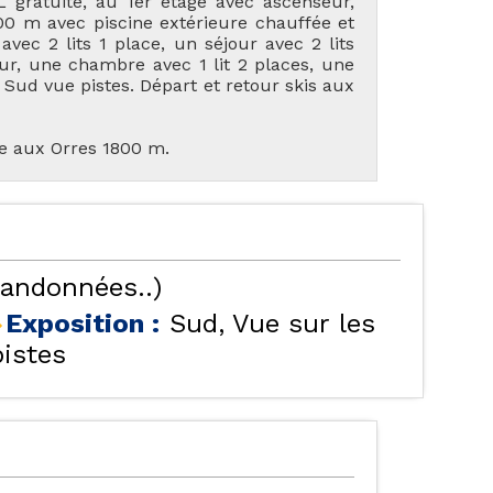
 gratuite, au 1er étage avec ascenseur,
00 m avec piscine extérieure chauffée et
ec 2 lits 1 place, un séjour avec 2 lits
our, une chambre avec 1 lit 2 places, une
 Sud vue pistes. Départ et retour skis aux
ée aux Orres 1800 m.
TES NOS LOCATIONS
LES ORRES 1550
randonnées..)
Exposition :
Sud
Vue sur les
pistes
ÉBERGEMENTS AVEC
LES ORRES 1650
PISCINE