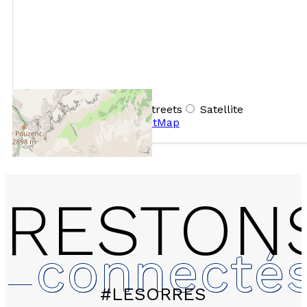
+
−
OpenStreetMap
Streets
Satellite
Leaflet
|
©
OpenStreetMap
RESTON
connecté
#LESORRES