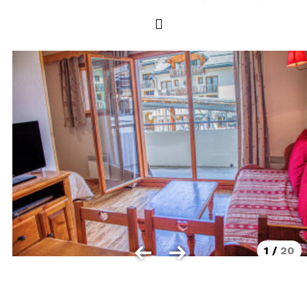
LOCALISATION
Les Orres 1550
Les Orres 1650
Les Orres 1650 centre station
Les Orres 1800 Bois Méan
Les Orres et ses hameaux
VISUALISER LE PLAN DES ORRES
BONS PLANS ACTIVITÉS
Carte Multi activités
Forfaits remontées mécaniques VTT
1
/
20
CONTACT / DEVIS