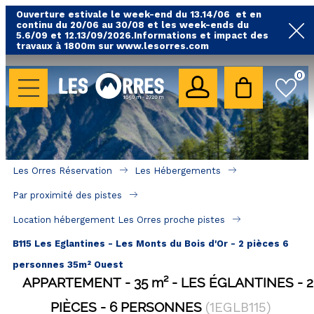
Ouverture estivale le week-end du 13.14/06 et en
continu du 20/06 au 30/08 et les week-ends du
5.6/09 et 12.13/09/2026.Informations et impact des
travaux à 1800m sur www.lesorres.com
0
LES HÉBERGEMENTS
Toutes nos locations
Hébergements avec piscine
Hébergements labellisés qualité
Les Orres Réservation
Les Hébergements
A proximité des remontées mécaniques ( VTT, 
Par proximité des pistes
randonnées....)
Location hébergement Les Orres proche pistes
Hébergements par quartier
B115 Les Eglantines - Les Monts du Bois d'Or - 2 pièces 6
Hôtels - Chambres d'Hôtes & SPA
personnes 35m² Ouest
APPARTEMENT
35
m²
LES ÉGLANTINES
2
SÉJOURS & BONS PLANS
PIÈCES
6 PERSONNES
(
1EGLB115
)