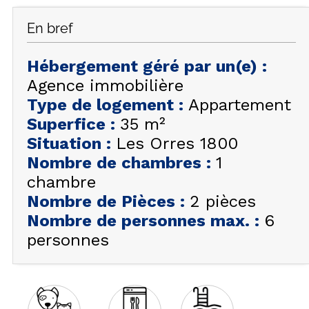
FAQ
En bref
INSPIREZ-VOUS !
Hébergement géré par un(e)
:
ÉTÉ
FR
EN
Agence immobilière
HIVER
Type de logement
:
Appartement
+33 (0)4 92 44 19 17
Superfice
:
35
m²
Situation
:
Les Orres 1800
Nombre de chambres
:
1
chambre
Nombre de Pièces
:
2 pièces
Nombre de personnes max.
:
6
personnes