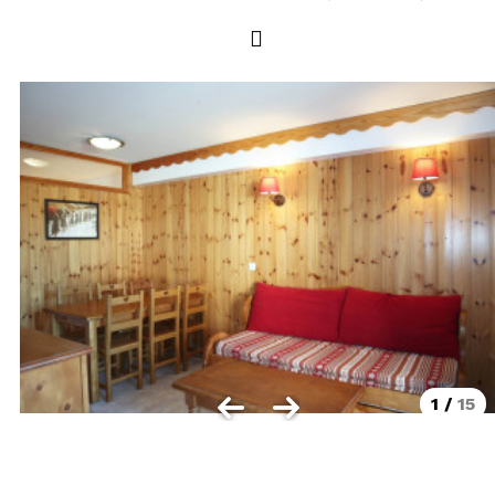
LOCALISATION
Les Orres 1550
Les Orres 1650
Les Orres 1650 centre station
Les Orres 1800 Bois Méan
Les Orres et ses hameaux
VISUALISER LE PLAN DES ORRES
BONS PLANS ACTIVITÉS
Carte Multi activités
Forfaits remontées mécaniques VTT
1
/
15
CONTACT / DEVIS