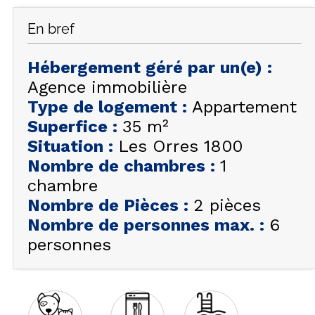
FAQ
En bref
INSPIREZ-VOUS !
Hébergement géré par un(e)
:
ÉTÉ
FR
EN
Agence immobilière
HIVER
Type de logement
:
Appartement
+33 (0)4 92 44 19 17
Superfice
:
35
m²
Situation
:
Les Orres 1800
Nombre de chambres
:
1
chambre
Nombre de Pièces
:
2 pièces
Nombre de personnes max.
:
6
personnes