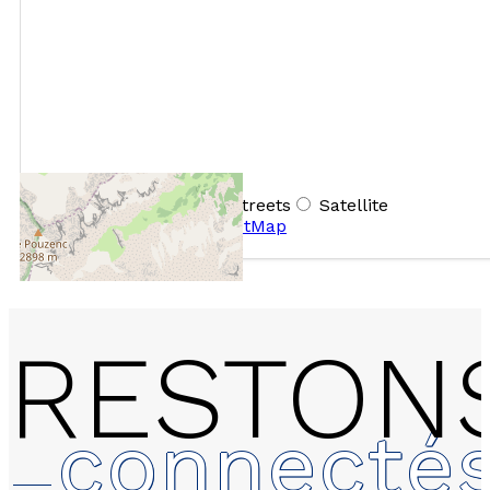
+
−
OpenStreetMap
Streets
Satellite
Leaflet
|
©
OpenStreetMap
RESTON
connecté