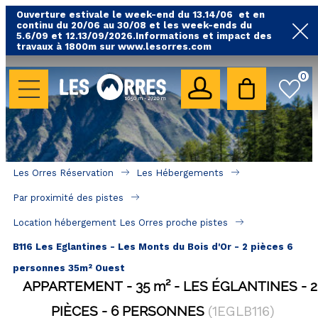
Ouverture estivale le week-end du 13.14/06 et en
continu du 20/06 au 30/08 et les week-ends du
5.6/09 et 12.13/09/2026.Informations et impact des
travaux à 1800m sur www.lesorres.com
0
LES HÉBERGEMENTS
Toutes nos locations
Hébergements avec piscine
Hébergements labellisés qualité
Les Orres Réservation
Les Hébergements
A proximité des remontées mécaniques ( VTT, 
Par proximité des pistes
randonnées....)
Location hébergement Les Orres proche pistes
Hébergements par quartier
B116 Les Eglantines - Les Monts du Bois d'Or - 2 pièces 6
Hôtels - Chambres d'Hôtes & SPA
personnes 35m² Ouest
APPARTEMENT
35
m²
LES ÉGLANTINES
2
SÉJOURS & BONS PLANS
PIÈCES
6 PERSONNES
(
1EGLB116
)