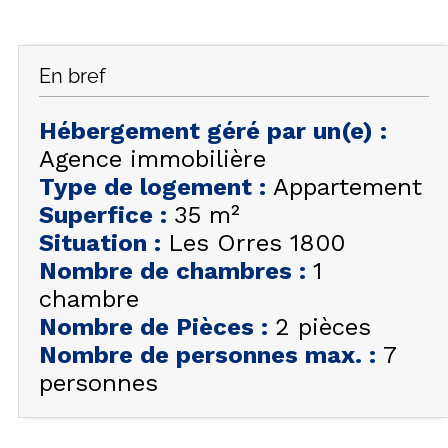
FAQ
INSPIREZ-VOUS !
En bref
ÉTÉ
FR
EN
HIVER
Hébergement géré par un(e)
:
Agence immobilière
+33 (0)4 92 44 19 17
Type de logement
:
Appartement
Superfice
:
35
m²
Situation
:
Les Orres 1800
Nombre de chambres
:
1
chambre
Nombre de Pièces
:
2 pièces
Nombre de personnes max.
:
7
personnes