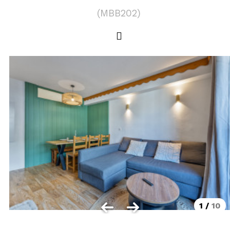
LOCALISATION
(
MBB202
)
Les Orres 1550
Les Orres 1650
Les Orres 1650 centre station
Les Orres 1800 Bois Méan
Les Orres et ses hameaux
VISUALISER LE PLAN DES ORRES
BONS PLANS ACTIVITÉS
Carte Multi activités
Forfaits remontées mécaniques VTT
1
/
10
CONTACT / DEVIS