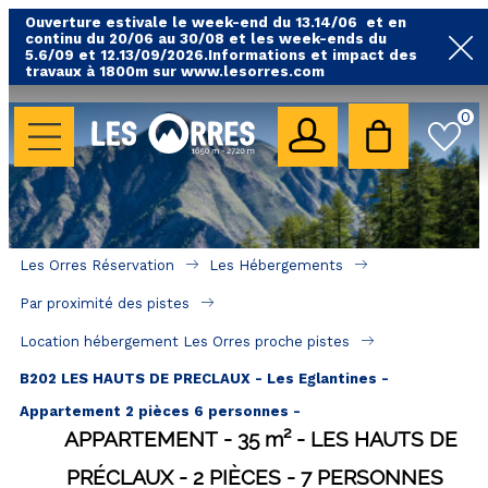
Ouverture estivale le week-end du 13.14/06 et en
continu du 20/06 au 30/08 et les week-ends du
5.6/09 et 12.13/09/2026.Informations et impact des
travaux à 1800m sur www.lesorres.com
0
LES HÉBERGEMENTS
Toutes nos locations
Hébergements avec piscine
Hébergements labellisés qualité
Les Orres Réservation
Les Hébergements
A proximité des remontées mécaniques ( VTT, 
Par proximité des pistes
randonnées....)
Location hébergement Les Orres proche pistes
Hébergements par quartier
B202 LES HAUTS DE PRECLAUX - Les Eglantines -
Hôtels - Chambres d'Hôtes & SPA
Appartement 2 pièces 6 personnes -
APPARTEMENT
35
m²
LES HAUTS DE
SÉJOURS & BONS PLANS
PRÉCLAUX
2 PIÈCES
7 PERSONNES