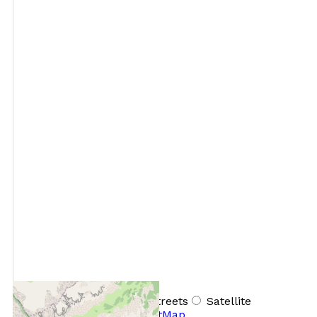
+
−
OpenStreetMap
Streets
Satellite
Leaflet
|
©
OpenStreetMap