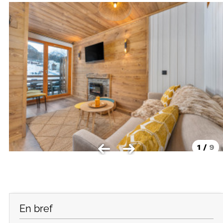
LOCALISATION
Les Orres 1550
Les Orres 1650
Les Orres 1650 centre station
Les Orres 1800 Bois Méan
Les Orres et ses hameaux
VISUALISER LE PLAN DES ORRES
BONS PLANS ACTIVITÉS
1
/
9
Carte Multi activités
Forfaits remontées mécaniques VTT
En bref
CONTACT / DEVIS