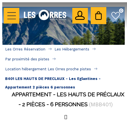
0
LES HÉBERGEMENTS
Toutes nos locations
Les Orres Réservation
Les Hébergements
Hébergements avec piscine
Par proximité des pistes
Hébergements labellisés qualité
Location hébergement Les Orres proche pistes
A proximité des remontées mécaniques ( VTT, 
B401 LES HAUTS DE PRECLAUX - Les Eglantines -
randonnées....)
Appartement 2 pièces 6 personnes
Hébergements par quartier
APPARTEMENT
LES HAUTS DE PRÉCLAUX
2 PIÈCES
Hôtels - Chambres d'Hôtes & SPA
6 PERSONNES
(
MBB401
)
SÉJOURS & BONS PLANS