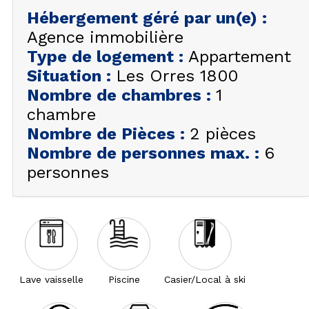
FAQ
Hébergement géré par un(e)
:
Agence immobilière
INSPIREZ-VOUS !
Type de logement
:
Appartement
Situation
:
Les Orres 1800
Nombre de chambres
:
1
chambre
Nombre de Pièces
:
2 pièces
Nombre de personnes max.
:
6
personnes
Lave vaisselle
Piscine
Casier/Local à ski