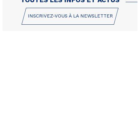
INSCRIVEZ-VOUS À LA NEWSLETTER
1 Place des Etoiles
05200 Les Orres
+33 (0)4 92 44 19 17
CONTACT / DEVIS