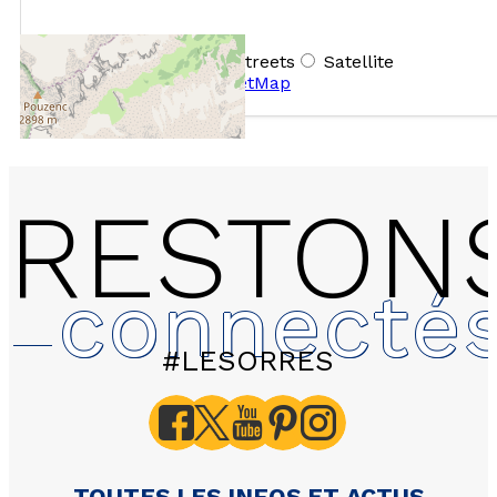
+
−
OpenStreetMap
Streets
Satellite
Leaflet
|
©
OpenStreetMap
RESTON
connecté
#LESORRES
C309 - LES HAUTS DE 
Colchiques - Apparteme
personnes 35m² Sud Es
TOUTES LES INFOS ET ACTUS