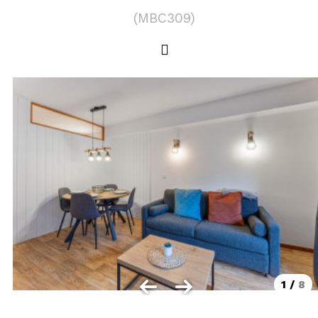
LOCALISATION
(
MBC309
)
Les Orres 1550
Les Orres 1650
Les Orres 1650 centre station
Les Orres 1800 Bois Méan
Les Orres et ses hameaux
VISUALISER LE PLAN DES ORRES
BONS PLANS ACTIVITÉS
Carte Multi activités
Forfaits remontées mécaniques VTT
1
/
8
CONTACT / DEVIS