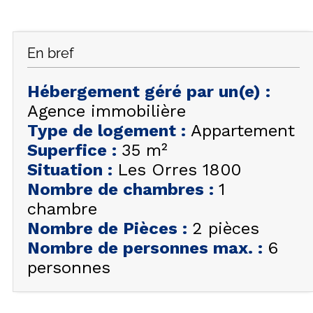
FAQ
INSPIREZ-VOUS !
En bref
ÉTÉ
FR
EN
HIVER
Hébergement géré par un(e)
:
Agence immobilière
+33 (0)4 92 44 19 17
Type de logement
:
Appartement
Superfice
:
35
m²
Situation
:
Les Orres 1800
Nombre de chambres
:
1
chambre
Nombre de Pièces
:
2 pièces
Nombre de personnes max.
:
6
personnes