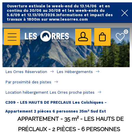
Ouverture estivale le week-end du 13.14/06 et en
continu du 20/06 au 30/08 et les week-ends du
5.6/09 et 12.13/09/2026.Informations et impact des
travaux à 1800m sur www.lesorres.com
0
LES HÉBERGEMENTS
Toutes nos locations
Hébergements avec piscine
Hébergements labellisés qualité
Les Orres Réservation
Les Hébergements
A proximité des remontées mécaniques ( VTT, 
Par proximité des pistes
randonnées....)
Location hébergement Les Orres proche pistes
Hébergements par quartier
C309 - LES HAUTS DE PRECLAUX Les Colchiques -
Hôtels - Chambres d'Hôtes & SPA
Appartement 2 pièces 6 personnes 35m² Sud Est
APPARTEMENT
35
m²
LES HAUTS DE
SÉJOURS & BONS PLANS
PRÉCLAUX
2 PIÈCES
6 PERSONNES