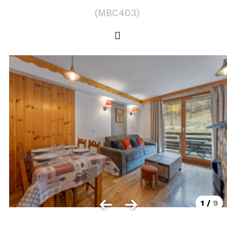
LOCALISATION
(
MBC403
)
Les Orres 1550
Les Orres 1650
Les Orres 1650 centre station
Les Orres 1800 Bois Méan
Les Orres et ses hameaux
VISUALISER LE PLAN DES ORRES
BONS PLANS ACTIVITÉS
Carte Multi activités
Forfaits remontées mécaniques VTT
1
/
9
CONTACT / DEVIS