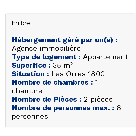
FAQ
INSPIREZ-VOUS !
En bref
ÉTÉ
FR
EN
HIVER
Hébergement géré par un(e)
:
Agence immobilière
+33 (0)4 92 44 19 17
Type de logement
:
Appartement
Superfice
:
35
m²
Situation
:
Les Orres 1800
Nombre de chambres
:
1
chambre
Nombre de Pièces
:
2 pièces
Nombre de personnes max.
:
6
personnes