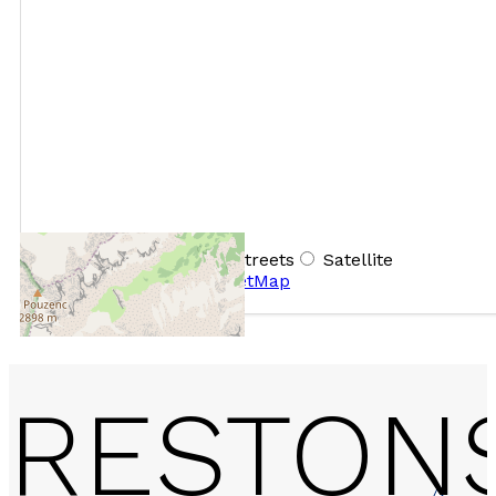
+
−
OpenStreetMap
Streets
Satellite
Leaflet
|
©
OpenStreetMap
RESTON