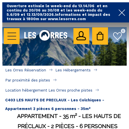
Ouverture estivale le week-end du 13.14/06 et en
continu du 20/06 au 30/08 et les week-ends du
5.6/09 et 12.13/09/2026.Informations et impact des
travaux à 1800m sur www.lesorres.com
0
LES HÉBERGEMENTS
Toutes nos locations
Hébergements avec piscine
Hébergements labellisés qualité
Les Orres Réservation
Les Hébergements
A proximité des remontées mécaniques ( VTT, 
Par proximité des pistes
randonnées....)
Location hébergement Les Orres proche pistes
Hébergements par quartier
C403 LES HAUTS DE PRECLAUX - Les Colchiques -
Hôtels - Chambres d'Hôtes & SPA
Appartement 2 pièces 6 personnes - 35m²
APPARTEMENT
35
m²
LES HAUTS DE
SÉJOURS & BONS PLANS
PRÉCLAUX
2 PIÈCES
6 PERSONNES