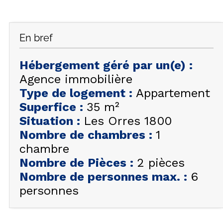
FAQ
INSPIREZ-VOUS !
En bref
ÉTÉ
FR
EN
HIVER
Hébergement géré par un(e)
:
Agence immobilière
+33 (0)4 92 44 19 17
Type de logement
:
Appartement
Superfice
:
35
m²
Situation
:
Les Orres 1800
Nombre de chambres
:
1
chambre
Nombre de Pièces
:
2 pièces
Nombre de personnes max.
:
6
personnes