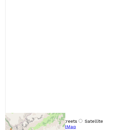
+
−
OpenStreetMap
Streets
Satellite
Leaflet
|
©
OpenStreetMap