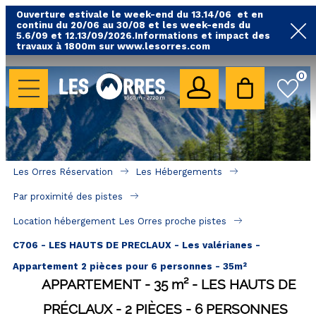
Ouverture estivale le week-end du 13.14/06 et en
continu du 20/06 au 30/08 et les week-ends du
5.6/09 et 12.13/09/2026.Informations et impact des
travaux à 1800m sur www.lesorres.com
0
LES HÉBERGEMENTS
Toutes nos locations
Hébergements avec piscine
Hébergements labellisés qualité
Les Orres Réservation
Les Hébergements
A proximité des remontées mécaniques ( VTT, 
Par proximité des pistes
randonnées....)
Location hébergement Les Orres proche pistes
Hébergements par quartier
C706 - LES HAUTS DE PRECLAUX - Les valérianes -
Hôtels - Chambres d'Hôtes & SPA
Appartement 2 pièces pour 6 personnes - 35m²
APPARTEMENT
35
m²
LES HAUTS DE
SÉJOURS & BONS PLANS
PRÉCLAUX
2 PIÈCES
6 PERSONNES