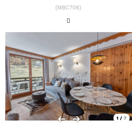
LOCALISATION
(
MBC706
)
Les Orres 1550
Les Orres 1650
Les Orres 1650 centre station
Les Orres 1800 Bois Méan
Les Orres et ses hameaux
VISUALISER LE PLAN DES ORRES
BONS PLANS ACTIVITÉS
Carte Multi activités
Forfaits remontées mécaniques VTT
1
/
7
CONTACT / DEVIS