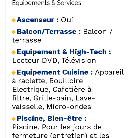
SÉJOURS & BONS
Équipements & Services
HÉBERG
LES
PLANS
CAR
LOCALISATION
Ascenseur
:
Oui
BONS PLANS
Balcon/Terrasse
:
Balcon /
ACTIVITÉS
terrasse
CONTACT / DEVIS
Equipement & High-Tech
:
REMONT
FO
FAQ
Lecteur DVD
Télévision
LES OR
INSPIREZ-VOUS !
Equipement Cuisine
:
Appareil
à raclette
Bouilloire
Electrique
Cafetière à
filtre
Grille-pain
Lave-
vaisselle
Micro-ondes
LES ORR
Piscine, Bien-être
:
Piscine
Pour les jours de
fermeture (entretien) et les