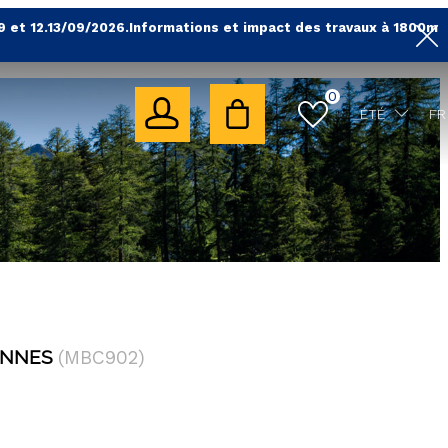
9 et 12.13/09/2026.Informations et impact des travaux à 1800m
0
ÉTÉ
FR
ONNES
(
MBC902
)