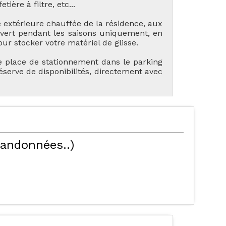
tière à filtre, etc...
e extérieure chauffée de la résidence, aux
ouvert pendant les saisons uniquement, en
our stocker votre matériel de glisse.
e place de stationnement dans le parking
serve de disponibilités, directement avec
TES NOS LOCATIONS
LES ORRES 1550
randonnées..)
ÉBERGEMENTS AVEC
LES ORRES 1650
PISCINE