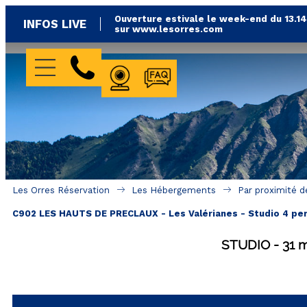
Ouverture estivale le week-end du 13.1
INFOS LIVE
sur www.lesorres.com
WEBCAMS
FAQ
Les Orres Réservation
Les Hébergements
Par proximité d
C902 LES HAUTS DE PRECLAUX - Les Valérianes - Studio 4 pe
STUDIO
31
m