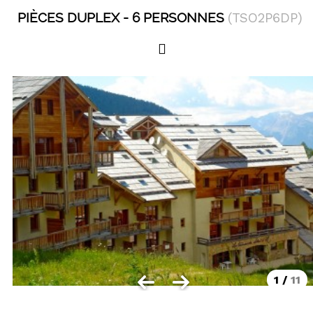
LOCALISATION
PIÈCES DUPLEX
6 PERSONNES
(
TSO2P6DP
)
Les Orres 1550
Les Orres 1650
Les Orres 1650 centre station
Les Orres 1800 Bois Méan
Les Orres et ses hameaux
VISUALISER LE PLAN DES ORRES
BONS PLANS ACTIVITÉS
Carte Multi activités
Forfaits remontées mécaniques VTT
1
/
11
CONTACT / DEVIS