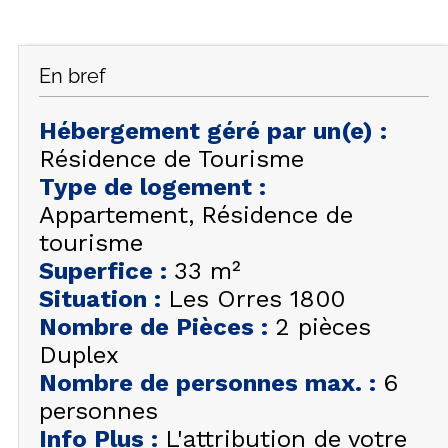
FAQ
INSPIREZ-VOUS !
En bref
ÉTÉ
FR
EN
HIVER
Hébergement géré par un(e)
:
Résidence de Tourisme
+33 (0)4 92 44 19 17
Type de logement
:
Appartement
Résidence de
tourisme
Superfice
:
33
m²
Situation
:
Les Orres 1800
Nombre de Pièces
:
2 pièces
Duplex
Nombre de personnes max.
:
6
personnes
Info Plus
:
L'attribution de votre