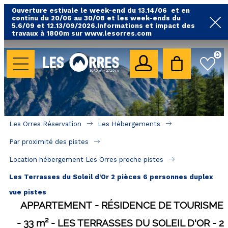
Ouverture estivale le week-end du 13.14/06 et en
continu du 20/06 au 30/08 et les week-ends du
5.6/09 et 12.13/09/2026.Informations et impact des
travaux à 1800m sur www.lesorres.com
0
LES HÉBERGEMENTS
Toutes nos locations
Hébergements avec piscine
Hébergements labellisés qualité
Les Orres Réservation
Les Hébergements
A proximité des remontées mécaniques ( VTT, 
Par proximité des pistes
randonnées....)
Location hébergement Les Orres proche pistes
Hébergements par quartier
Les Terrasses du Soleil d'Or 2 pièces 6 personnes duplex
Hôtels - Chambres d'Hôtes & SPA
vue pistes
APPARTEMENT
RÉSIDENCE DE TOURISME
SÉJOURS & BONS PLANS
33
m²
LES TERRASSES DU SOLEIL D'OR
2