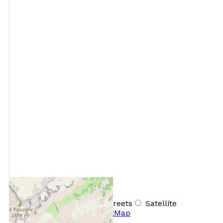
+
−
OpenStreetMap
Streets
Satellite
Leaflet
|
©
OpenStreetMap