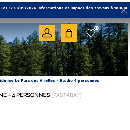
9 et 12.13/09/2026.Informations et impact des travaux à 1800m
0
ÉTÉ
FR
idence Le Parc des Airelles - Studio 4 personnes
INE
4 PERSONNES
(
PAST4BAT
)