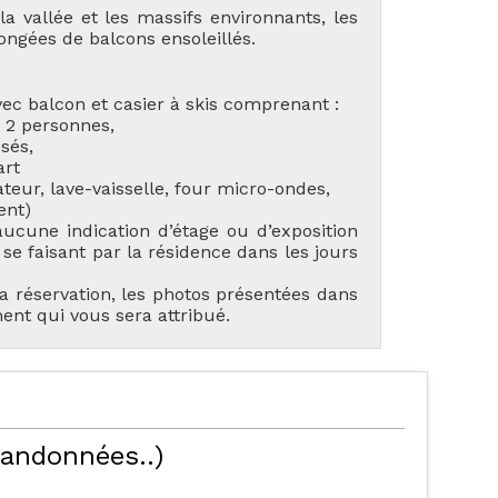
 vallée et les massifs environnants, les
ongées de balcons ensoleillés.
ec balcon et casier à skis comprenant :
r 2 personnes,
sés,
art
teur, lave-vaisselle, four micro-ondes,
ent)
TES NOS LOCATIONS
LES ORRES 1550
ucune indication d’étage ou d’exposition
se faisant par la résidence dans les jours
la réservation, les photos présentées dans
nt qui vous sera attribué.
ÉBERGEMENTS AVEC
LES ORRES 1650
PISCINE
randonnées..)