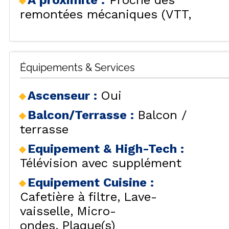
A proximité :
Proche des
SÉJOURS & BONS
remontées mécaniques (VTT,
HÉBERG
LES
PLANS
CAR
LOCALISATION
BONS PLANS
ACTIVITÉS
Équipements & Services
CONTACT / DEVIS
REMONT
FO
Ascenseur
:
Oui
FAQ
LES OR
INSPIREZ-VOUS !
Balcon/Terrasse
:
Balcon /
terrasse
Equipement & High-Tech
:
Télévision avec supplément
LES ORR
Equipement Cuisine
:
Cafetière à filtre
Lave-
vaisselle
Micro-
ondes
Plaque(s)