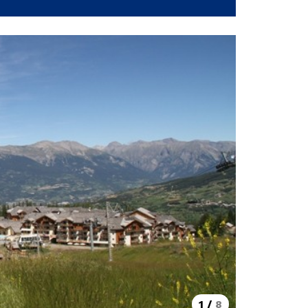
1
/
8