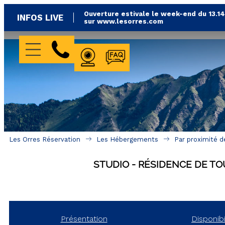
Ouverture estivale le week-end du 13.1
INFOS LIVE
sur www.lesorres.com
WEBCAMS
FAQ
Les Orres Réservation
Les Hébergements
Par proximité d
STUDIO
RÉSIDENCE DE TO
Présentation
Disponibi