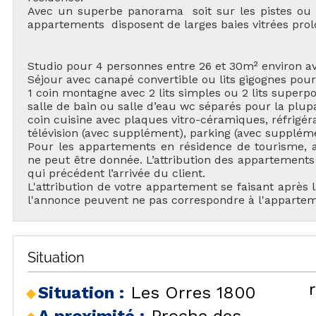
Avec un superbe panorama soit sur les pistes ou la
appartements disposent de larges baies vitrées prol
Studio pour 4 personnes entre 26 et 30m² environ av
Séjour avec canapé convertible ou lits gigognes pou
1 coin montagne avec 2 lits simples ou 2 lits superpo
salle de bain ou salle d’eau wc séparés pour la plup
coin cuisine avec plaques vitro-céramiques, réfrigéra
télévision (avec supplément), parking (avec supplém
TOU
Pour les appartements en résidence de tourisme, a
ne peut être donnée. L’attribution des appartements 
qui précédent l’arrivée du client.
L'attribution de votre appartement se faisant après 
l'annonce peuvent ne pas correspondre à l'apparteme
H
Situation
LES
HÉBERGEMENTS
Situation :
Les Orres 1800