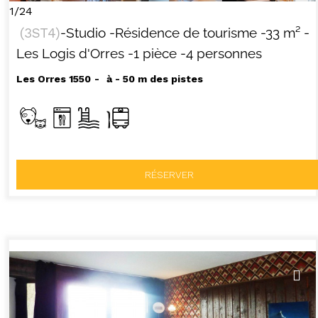
1/24
(
3ST4
)
-Studio
-Résidence de tourisme
-
33
m²
-
Les Logis d'Orres
-1 pièce
-4 personnes
Les Orres 1550
à - 50 m des pistes
RÉSERVER