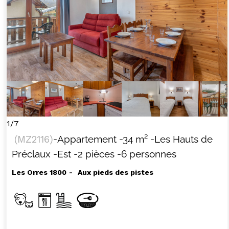
1/7
(
MZ2116
)
-Appartement
-
34
m²
-Les Hauts de
Préclaux
-Est
-2 pièces
-6 personnes
Les Orres 1800
Aux pieds des pistes