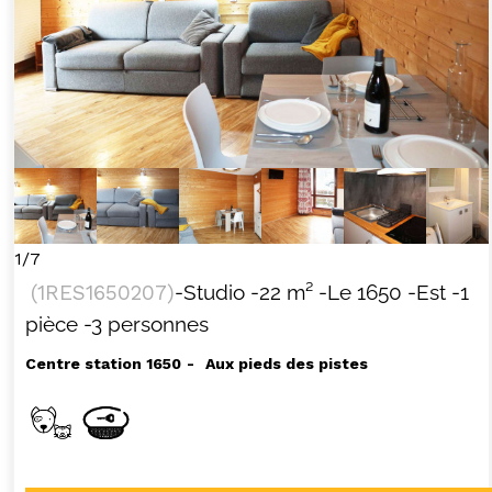
1/7
(
1RES1650207
)
-Studio
-
22
m²
-Le 1650
-Est
-1
pièce
-3 personnes
Centre station 1650
Aux pieds des pistes