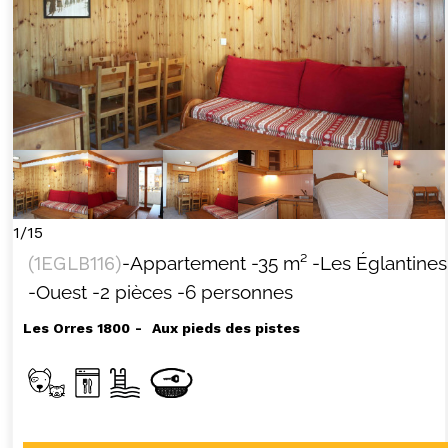
1/15
(
1EGLB116
)
-Appartement
-
35
m²
-Les Églantines
-Ouest
-2 pièces
-6 personnes
Les Orres 1800
Aux pieds des pistes