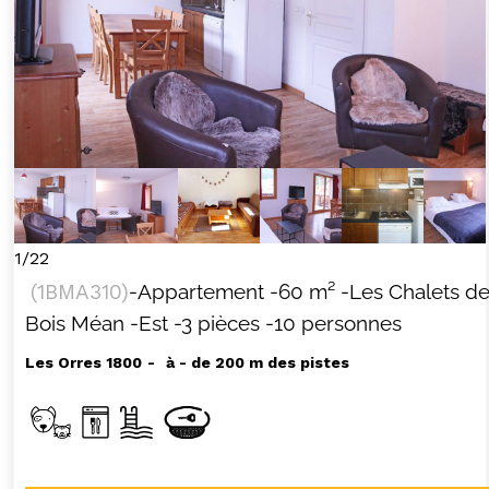
1/22
(
1BMA310
)
-Appartement
-
60
m²
-Les Chalets d
Bois Méan
-Est
-3 pièces
-10 personnes
Les Orres 1800
à - de 200 m des pistes