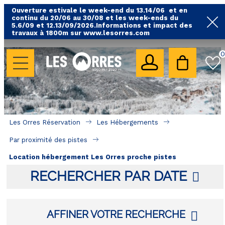
Ouverture estivale le week-end du 13.14/06 et en
continu du 20/06 au 30/08 et les week-ends du
5.6/09 et 12.13/09/2026.Informations et impact des
travaux à 1800m sur www.lesorres.com
0
LES HÉBERGEMENTS
Toutes nos locations
Hébergements avec piscine
Hébergements labellisés qualité
Les Orres Réservation
Les Hébergements
Par proximité des pistes
Par proximité des pistes
Hébergements par quartier
Location hébergement Les Orres proche pistes
Hôtels - Chambres d'Hôtes & SPA
RECHERCHER PAR DATE
SÉJOURS & BONS PLANS
AFFINER VOTRE RECHERCHE
LOCALISATION