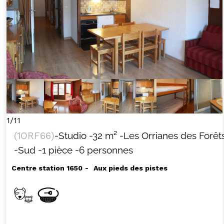
1/11
(
1ORF66
)
-Studio
-
32
m²
-Les Orrianes des Forêt
-Sud
-1 pièce
-6 personnes
Centre station 1650
Aux pieds des pistes