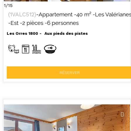
1/15
(
1VALC512
)
-Appartement
-
40
m²
-Les Valériane
-Est
-2 pièces
-6 personnes
Les Orres 1800
Aux pieds des pistes
RÉSERVER