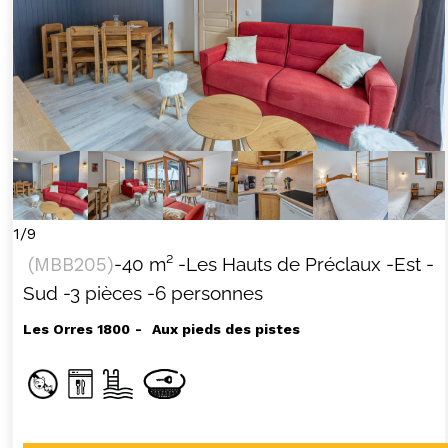
1/9
(
MBB205
)
-
40
m²
-Les Hauts de Préclaux
-Est
-
Sud
-3 pièces
-6 personnes
Les Orres 1800
Aux pieds des pistes