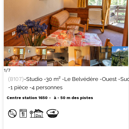
+33 (0)4 92 44 19 17
1/7
(
B107
)
-Studio
-
30
m²
-Le Belvédère
-Ouest
-Su
-1 pièce
-4 personnes
Centre station 1650
à - 50 m des pistes