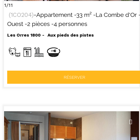
1/11
(
1CO204
)
-Appartement
-
33
m²
-La Combe d'Or
Ouest
-2 pièces
-4 personnes
Les Orres 1800
Aux pieds des pistes
RÉSERVER