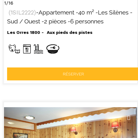
1/16
(
1SIL2222
)
-Appartement
-
40
m²
-Les Silènes
-
Sud / Ouest
-2 pièces
-6 personnes
Les Orres 1800
Aux pieds des pistes
RÉSERVER